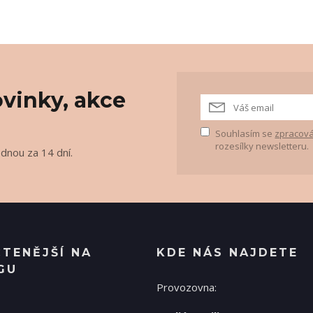
vinky, akce
Souhlasím se
zpracová
rozesílky newsletteru.
ednou za 14 dní.
ČTENĚJŠÍ NA
KDE NÁS NAJDETE
GU
Provozovna: