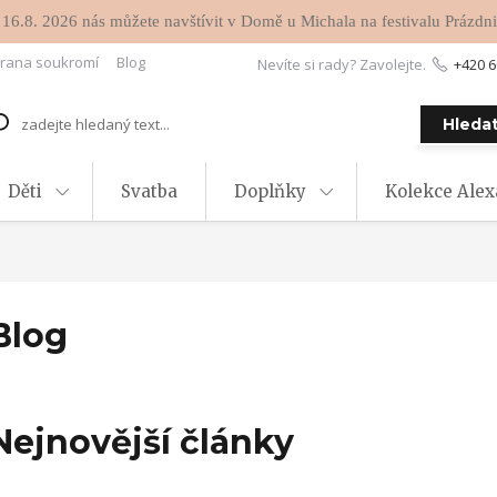
 16.8. 2026 nás můžete navštívit v Domě u Michala na festivalu Prázdni
rana soukromí
Blog
Nevíte si rady? Zavolejte.
+420 6
Hleda
Děti
Svatba
Doplňky
Kolekce Ale
Blog
Nejnovější články