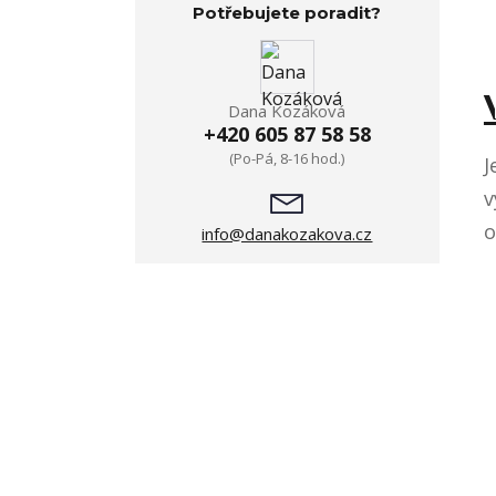
Potřebujete poradit?
Dana Kozáková
+420 605 87 58 58
(Po-Pá, 8-16 hod.)
J
v
o
info@danakozakova.cz