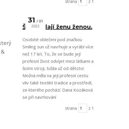
strana
z 1
31
01
Šaty dělají ženu ženou.
2022
Osobité oblečení pod značkou
který
Smiling sun už navrhuje a vyrábí více
 &
než 17 let. To, že se bude její
profesní život odvíjet mezi látkami a
šicími stroji, tušila už od dětství.
Možná měla na její profesní cestu
vliv také textilní tradice a prostředí,
ze kterého pochází. Dana Kozáková
se při navrhování
strana
z 1