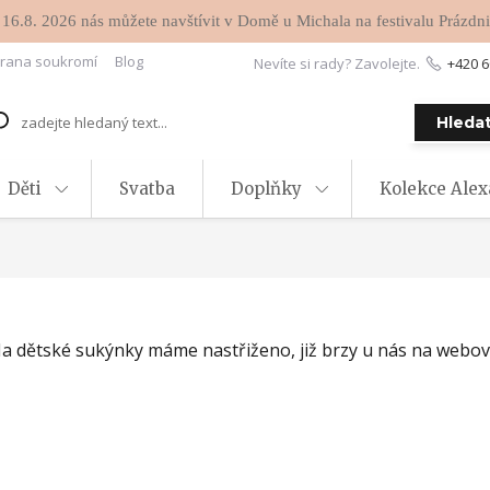
 16.8. 2026 nás můžete navštívit v Domě u Michala na festivalu Prázdni
rana soukromí
Blog
Nevíte si rady? Zavolejte.
+420 6
Hleda
Děti
Svatba
Doplňky
Kolekce Ale
a dětské sukýnky máme nastřiženo, již brzy u nás na webový