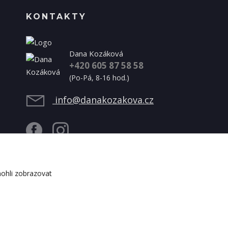
KONTAKTY
Dana Kozáková
+420 605 87 58 58
(Po-Pá, 8-16 hod.)
info@danakozakova.cz
ohli zobrazovat