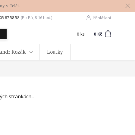
ny v Telči.
05 87 58 58
(Po-Pá, 8-16 hod.)
Přihlášení
0
ks
za
0 Kč
t
xandr Kozák
Loutky
ch stránkách...