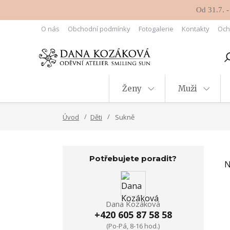
Od 31.7. -
O nás
Obchodní podmínky
Fotogalerie
Kontakty
Och
Ženy
Muži
Úvod
Děti
Sukně
Potřebujete poradit?
N
Dana Kozáková
+420 605 87 58 58
(Po-Pá, 8-16 hod.)