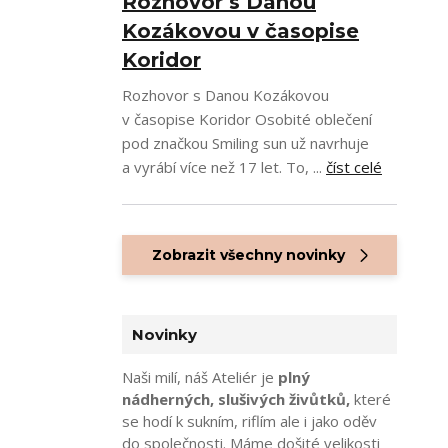
Rozhovor s Danou
Kozákovou v časopise
Koridor
Rozhovor s Danou Kozákovou
v časopise Koridor Osobité oblečení
pod značkou Smiling sun už navrhuje
a vyrábí více než 17 let. To, ...
číst celé
Zobrazit všechny novinky
Novinky
Naši milí, náš Ateliér je
plný
nádherných, slušivých živůtků,
které
se hodí k sukním, riflím ale i jako oděv
do společnosti. Máme došité velikosti