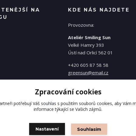
ČTENĚJŠÍ NA
KDE NÁS NAJDETE
GU
Provozovna:
Ateliér Smiling Sun
Velké Hamry 393
Ústí nad Orlicí 562 01
+420 605 87 58 58
greensun@email.cz
Zpracování cookies
rtneři potřebují Váš
souhlas
s použitím souborů cookies, aby Vám m
informace týkající se Vašich zájmů.
Nastavení
Souhlasím