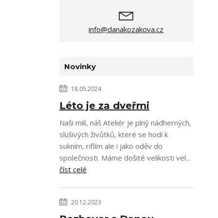
info@danakozakova.cz
Novinky
18.05.2024
Léto je za dveřmi
Naši milí, náš Ateliér je plný nádherných,
slušivých živůtků, které se hodí k
sukním, riflím ale i jako oděv do
společnosti. Máme došité velikosti vel...
číst celé
20.12.2023