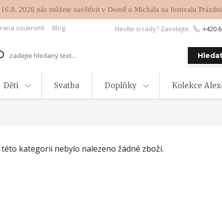
 16.8. 2026 nás můžete navštívit v Domě u Michala na festivalu Prázdni
rana soukromí
Blog
Nevíte si rady? Zavolejte.
+420 6
Hleda
Děti
Svatba
Doplňky
Kolekce Ale
 této kategorii nebylo nalezeno žádné zboží.