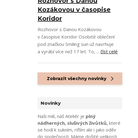
Rozhovor s Danou
Kozákovou v časopise
Koridor
Rozhovor s Danou Kozákovou
v časopise Koridor Osobité oblečení
pod značkou Smiling sun už navrhuje
a vyrábí více než 17 let. To, ...
číst celé
Zobrazit všechny novinky
Novinky
Naši milí, náš Ateliér je
plný
nádherných, slušivých živůtků,
které
se hodí k sukním, riflím ale i jako oděv
do společnosti. Máme došité velikosti