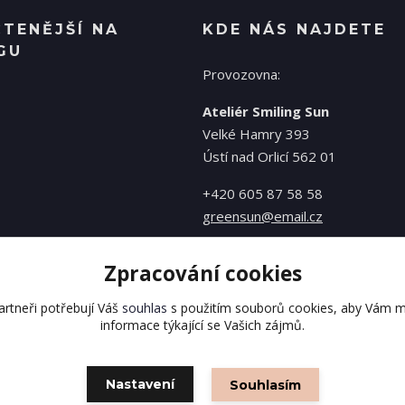
ČTENĚJŠÍ NA
KDE NÁS NAJDETE
GU
Provozovna:
Ateliér Smiling Sun
Velké Hamry 393
Ústí nad Orlicí 562 01
+420 605 87 58 58
greensun@email.cz
Zpracování cookies
rtneři potřebují Váš
souhlas
s použitím souborů cookies, aby Vám m
informace týkající se Vašich zájmů.
Nastavení
Souhlasím