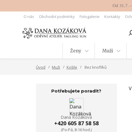
Od 31.7. -
O nás
Obchodní podmínky
Fotogalerie
Kontakty
Och
Ženy
Muži
Úvod
Muži
Košile
Bez knoflíků
V
Potřebujete poradit?
Dana Kozáková
+420 605 87 58 58
(Po-Pá, 8-16 hod.)