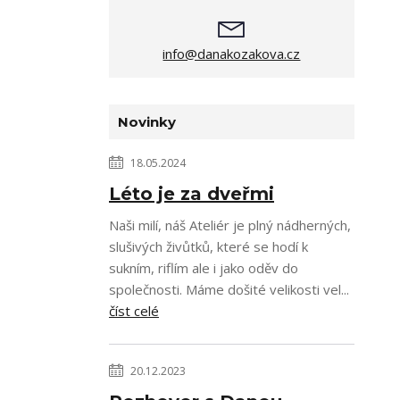
info@danakozakova.cz
Novinky
18.05.2024
Léto je za dveřmi
Naši milí, náš Ateliér je plný nádherných,
slušivých živůtků, které se hodí k
sukním, riflím ale i jako oděv do
společnosti. Máme došité velikosti vel...
číst celé
20.12.2023