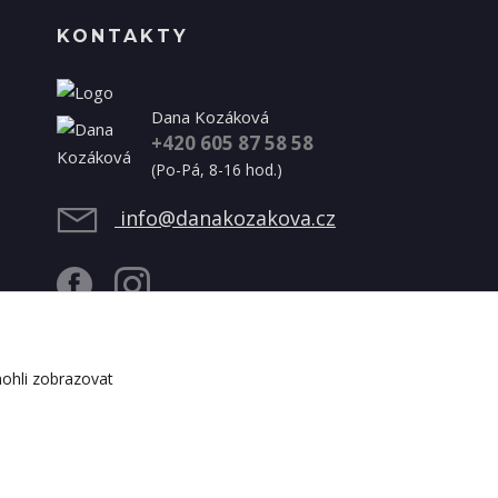
KONTAKTY
Dana Kozáková
+420 605 87 58 58
(Po-Pá, 8-16 hod.)
info@danakozakova.cz
ohli zobrazovat