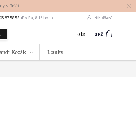
ny v Telči.
05 87 58 58
(Po-Pá, 8-16 hod.)
Přihlášení
0
ks
za
0 Kč
t
xandr Kozák
Loutky