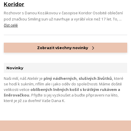
Koridor
Rozhovor s Danou Kozákovou v časopise Koridor Osobité oblečení
pod značkou Smiling sun už navrhuje a vyrábí více než 17 let. To, ...
číst celé
Zobrazit všechny novinky
Novinky
Naši milí, náš Ateliér je
plný nádherných, slušivých živůtků,
které
se hodí k sukním, riflím ale i jako oděv do společnosti. Máme došité
velikosti velice
oblíbených lněných košil s krátkým rukávem a
šněrovačkou.
Přijďte si jej vyzkoušet a buďte připraveni na léto,
které je již za dveřmi! Vaše Dana K.