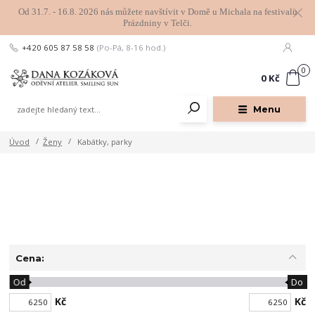
Od 31.7. - 16.8. 2026 nás můžete navštívit v Domě u Michala na festivalu
Prázdniny v Telči.
+420 605 87 58 58
(Po-Pá, 8-16 hod.)
0
0 Kč
Menu
Úvod
Ženy
Kabátky, parky
Cena:
Od
Do
Kč
Kč