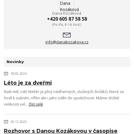
Dana Kozáková
+420 605 87 58 58
(Po-Pá, 8-16 hod.)
info@danakozakova.cz
Novinky
18.05.2024
Léto je za dveřmi
Naši milí, náš Ateliér je plný nádherných, slušivých živůtků, které se
hodí k sukním, riflím ale i jako oděv do společnosti. Máme došité
velikosti vel...
číst celé
20.12.2023
Rozhovor s Danou Kozákovou v časopise