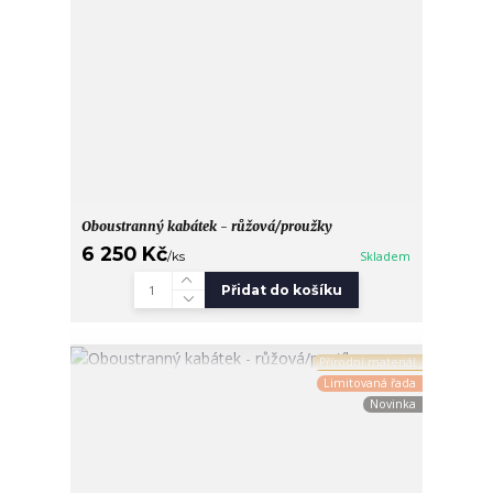
Oboustranný kabátek - růžová/proužky
6 250 Kč
/
ks
Skladem
Přidat do košíku
Přírodní materiál
Limitovaná řada
Novinka