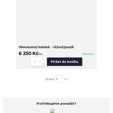
Oboustranný kabátek - růžová/puntík
6 250 Kč
/
ks
Skladem
Přidat do košíku
strana
z 1
Potřebujete poradit?