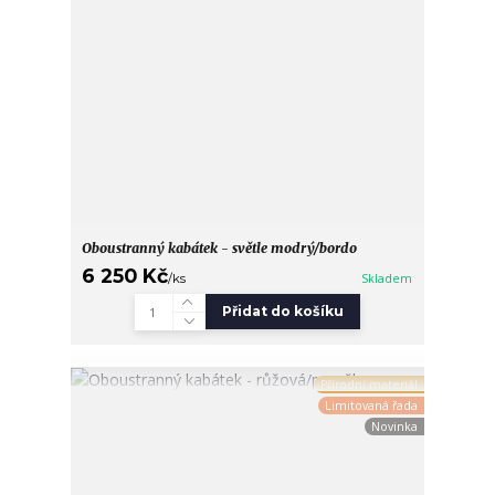
Oboustranný kabátek - světle modrý/bordo
6 250 Kč
/
ks
Skladem
Přidat do košíku
Přírodní materiál
Limitovaná řada
Novinka