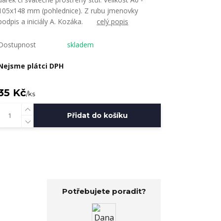
105x148 mm (pohlednice). Z rubu jmenovky
podpis a iniciály A. Kozáka.
celý popis
Dostupnost
skladem
Nejsme plátci DPH
35 Kč
/
ks
Přidat do košíku
Potřebujete poradit?