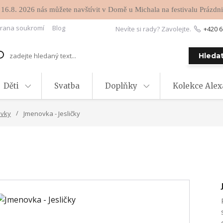
 16.8. 2026 nás můžete navštívit v Domě u Michala na festivalu Prázdni
rana soukromí
Blog
Nevíte si rady? Zavolejte.
+420 6
Hleda
Děti
Svatba
Doplňky
Kolekce Ale
ovky
Jmenovka - Jesličky