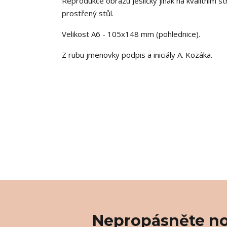
Reprodukce obrazu Jesličky jinak na kvalitním 
prostřený stůl.
Velikost A6 - 105x148 mm (pohlednice).
Z rubu jmenovky podpis a iniciály A. Kozáka.
Nepropásněte no