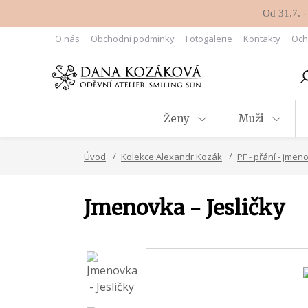
Od 31.7. -
O nás
Obchodní podmínky
Fotogalerie
Kontakty
Och
Ženy
Muži
Úvod
Kolekce Alexandr Kozák
PF - přání - jmen
Jmenovka - Jesličky