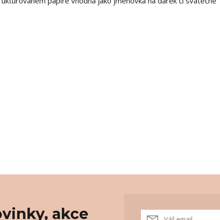
strukturovaném papíře vhodná jako jmenovka na dárek či svátečně
vinky, akce