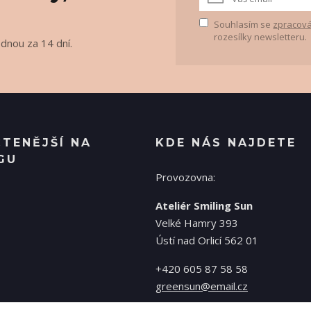
Souhlasím se
zpracová
rozesílky newsletteru.
ednou za 14 dní.
ČTENĚJŠÍ NA
KDE NÁS NAJDETE
GU
Provozovna:
Ateliér Smiling Sun
Velké Hamry 393
Ústí nad Orlicí 562 01
+420 605 87 58 58
greensun@email.cz