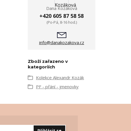
Dana Kozáková
+420 605 87 58 58
(Po-Pá, 8-16 hod.)
info@danakozakova.cz
Zboží zařazeno v
kategoriích
Kolekce Alexandr Kozák
PF - přání - jmenovky
Přihlásit se