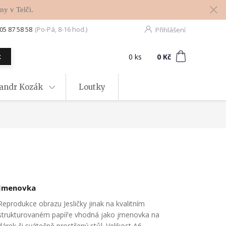
ny v Telči.
05 87 58 58
(Po-Pá, 8-16 hod.)
Přihlášení
0
ks
za
0 Kč
t
xandr Kozák
Loutky
Jmenovka
Reprodukce obrazu Jesličky jinak na kvalitním
strukturovaném papíře vhodná jako jmenovka na
dárek či svátečně prostřený stůl. Velikost A6 -