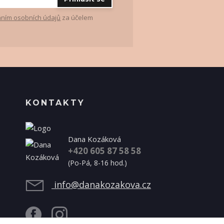
ním osobních údajů
za účelem
KONTAKTY
Dana Kozáková
+420 605 87 58 58
(Po-Pá, 8-16 hod.)
info@danakozakova.cz