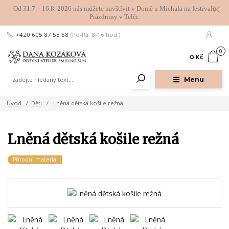
Od 31.7. - 16.8. 2026 nás můžete navštívit v Domě u Michala na festivalu
Prázdniny v Telči.
+420 605 87 58 58
(Po-Pá, 8-16 hod.)
0
0 Kč
Menu
Úvod
Děti
Lněná dětská košile režná
Lněná dětská košile režná
Přírodní materiál