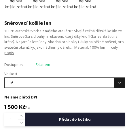
Sněrovací košile len
100 % autorská tvorba z našeho ateliéru* Skvělá režná dětská košile ze
lnu. Sněrovačka s dlouhým rukávem, který díky knoflíčku lze zkrátit na
krátký. Na jarní a letní dny. Vhodná pro holky i kluky na běžné nošení, pro
sváteční okamžiky, jako nádherný dárek.... Materiál: 100% len
celý
popis
Dostupnost
Skladem
Velikost
Nejsme plátci DPH
1 500 Kč
/
ks
Přidat do košíku