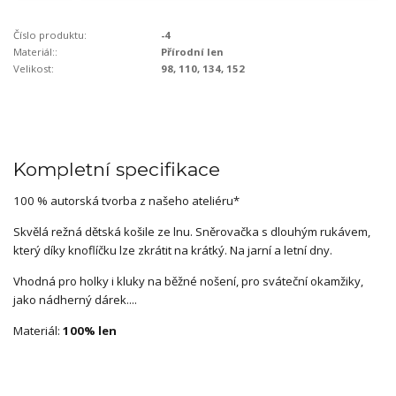
Číslo produktu:
-4
Materiál::
Přírodní len
Velikost:
98, 110, 134, 152
Kompletní specifikace
100 % autorská tvorba z našeho ateliéru*
Skvělá režná dětská košile ze lnu. Sněrovačka s dlouhým rukávem,
který díky knoflíčku lze zkrátit na krátký. Na jarní a letní dny.
Vhodná pro holky i kluky na běžné nošení, pro sváteční okamžiky,
jako nádherný dárek....
Materiál:
100% len