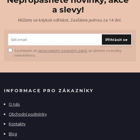
Nepropásněte novinky, akce
a slevy!
Můžete se kdykoli odhlásit. Zasíláme jednou za 14 dní.
Přihlásit se
Souhlasím se
zpracováním osobních údajů
za účelem rozesílky
newsletteru.
INFORMACE PRO ZÁKAZNÍKY
O nás
Obchodní podmínky
Kontakty
Blog