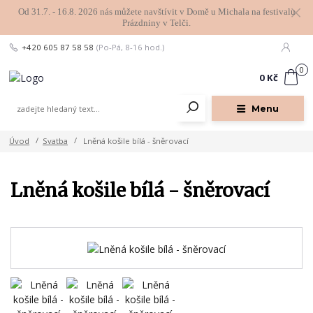
Od 31.7. - 16.8. 2026 nás můžete navštívit v Domě u Michala na festivalu
Prázdniny v Telči.
+420 605 87 58 58
(Po-Pá, 8-16 hod.)
0
0 Kč
Menu
Úvod
Svatba
Lněná košile bílá - šněrovací
Lněná košile bílá - šněrovací