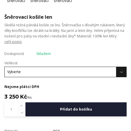
Šněrovací košile len
Skvělá režná pánská košile ze lnu. Šněrovačka s dlouhým rukávem, který
díky knoflíčku lze zkrátit na krátký. Na jarní a letní dny. Velmi příjemná na
nošení pro pány na všední i nevšední dny* Materiál: 100% len Míry:
celý popis
Dostupnost
Skladem
Velikost
Nejsme plátci DPH
3 250 Kč
/
ks
Přidat do košíku
Materiál::
bílá