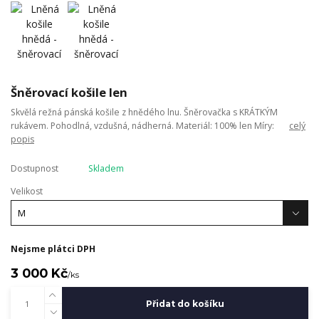
Šněrovací košile len
Skvělá režná pánská košile z hnědého lnu. Šněrovačka s KRÁTKÝM
rukávem. Pohodlná, vzdušná, nádherná. Materiál: 100% len Míry:
celý
popis
Dostupnost
Skladem
Velikost
Nejsme plátci DPH
3 000 Kč
/
ks
Přidat do košíku