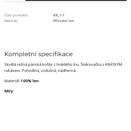
Číslo produktu:
KR_1-1
Materiál::
Přírodní len
Kompletní specifikace
Skvělá režná pánská košile z hnědého lnu. Šněrovačka s KRÁTKÝM
rukávem. Pohodlná, vzdušná, nádherná.
Materiál:
100% len
Míry: