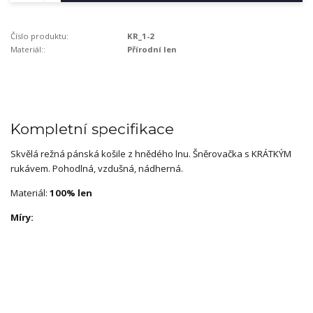
Číslo produktu:
KR_1-2
Materiál::
Přírodní len
Kompletní specifikace
Skvělá režná pánská košile z hnědého lnu. Šněrovačka s KRÁTKÝM
rukávem. Pohodlná, vzdušná, nádherná.
Materiál:
100% len
Míry: