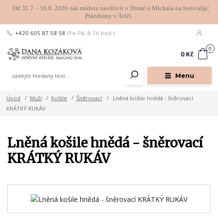
Od 31.7. - 16.8. 2026 nás můžete navštívit v Domě u Michala na festivalu
Prázdniny v Telči.
+420 605 87 58 58
(Po-Pá, 8-16 hod.)
0
0 Kč
Menu
Úvod
Muži
Košile
Šněrovací
Lněná košile hnědá - šněrovací
KRÁTKÝ RUKÁV
Lněná košile hnědá - šněrovací
KRÁTKÝ RUKÁV