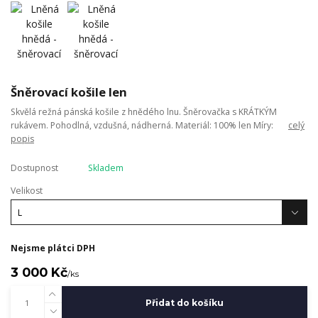
Šněrovací košile len
Skvělá režná pánská košile z hnědého lnu. Šněrovačka s KRÁTKÝM
rukávem. Pohodlná, vzdušná, nádherná. Materiál: 100% len Míry:
celý
popis
Dostupnost
Skladem
Velikost
Nejsme plátci DPH
3 000 Kč
/
ks
Přidat do košíku