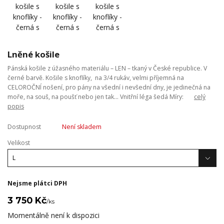
Lněné košile
Pánská košile z úžasného materiálu – LEN – tkaný v České republice. V
černé barvě. Košile s knoflíky, na 3/4 rukáv, velmi příjemná na
CELOROČNÍ nošení, pro pány na všední i nevšední dny, je jedinečná na
moře, na souš, na poušť nebo jen tak… Vnitřní léga šedá Míry:
celý
popis
Dostupnost
Není skladem
Velikost
Nejsme plátci DPH
3 750 Kč
/
ks
Momentálně není k dispozici