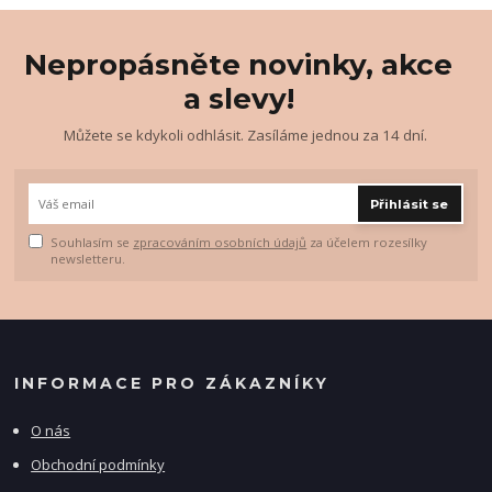
Nepropásněte novinky, akce
a slevy!
Můžete se kdykoli odhlásit. Zasíláme jednou za 14 dní.
Přihlásit se
Souhlasím se
zpracováním osobních údajů
za účelem rozesílky
newsletteru.
INFORMACE PRO ZÁKAZNÍKY
O nás
Obchodní podmínky