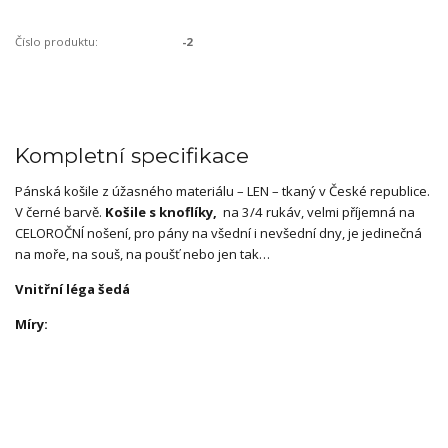
Číslo produktu:
-2
Kompletní specifikace
Pánská košile z úžasného materiálu – LEN – tkaný v České republice.
V černé barvě.
Košile s knoflíky,
na 3/4 rukáv, velmi příjemná na
CELOROČNÍ nošení, pro pány na všední i nevšední dny, je jedinečná
na moře, na souš, na poušť nebo jen tak…
Vnitřní léga šedá
Míry: