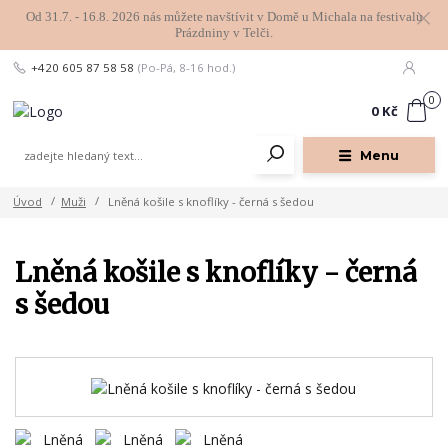
Od 31.7. - 16.8. 2026 nás můžete navštívit v Domě u Michala na festivalu
Prázdniny v Telči.
+420 605 87 58 58
(Po-Pá, 8-16 hod.)
0
0 Kč
Menu
Úvod
Muži
Lněná košile s knoflíky - černá s šedou
Lněná košile s knoflíky - černá
s šedou