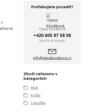
Potřebujete poradit?
 s
nečná na
Dana Kozáková
+420 605 87 58 58
(Po-Pá, 8-16 hod.)
info@danakozakova.cz
Zboží zařazeno v
kategoriích
Muži
Košile
S knoflíky