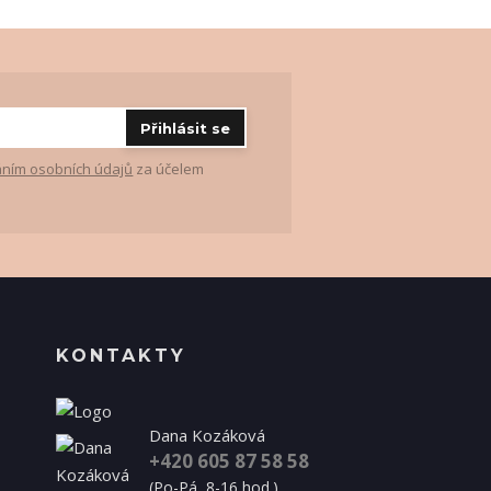
Přihlásit se
ním osobních údajů
za účelem
KONTAKTY
Dana Kozáková
+420 605 87 58 58
(Po-Pá, 8-16 hod.)