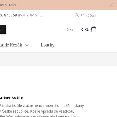
ny v Telči.
05 87 58 58
(Po-Pá, 8-16 hod.)
Přihlášení
0
ks
za
0 Kč
t
xandr Kozák
Loutky
Lněné košile
Pánská košile z úžasného materiálu – LEN – tkaný
v České republice. Košile vpředu se vsadkou,
dlouhým rukávem s možností zkrácení na 3/4