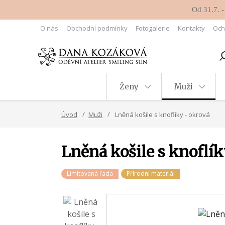
Od 31.7. -
O nás
Obchodní podmínky
Fotogalerie
Kontakty
Och
Ženy
Muži
Úvod
Muži
Lněná košile s knoflíky - okrová
Lněná košile s knoflík
Limitovaná řada
Přírodní materiál