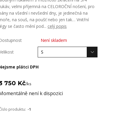
rukáv, velmi příjemná na CELOROČNÍ nošení, pro
pány na všední i nevšední dny, je jedinečná na
moře, na souš, na poušť nebo jen tak… Vnitřní
légy se často mění pod...
celý popis
Dostupnost
Není skladem
Velikost
Nejsme plátci DPH
3 750 Kč
/
ks
Momentálně není k dispozici
Číslo produktu:
-1