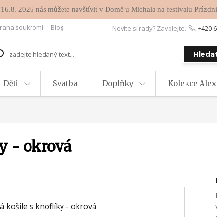
 16.8. 2026 nás můžete navštívit v Domě u Michala na festivalu Prázdni
rana soukromí
Blog
Nevíte si rady? Zavolejte.
+420 6
Hleda
Děti
Svatba
Doplňky
Kolekce Ale
y - okrová