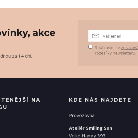
vinky, akce
Souhlasím se
zpracová
rozesílky newsletteru.
ednou za 14 dní.
ČTENĚJŠÍ NA
KDE NÁS NAJDETE
GU
Provozovna:
Ateliér Smiling Sun
Velké Hamry 393