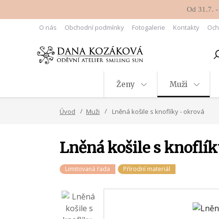
Od 31.7. -
O nás
Obchodní podmínky
Fotogalerie
Kontakty
Och
Ženy
Muži
Úvod
Muži
Lněná košile s knoflíky - okrová
Lněná košile s knoflík
Limitovaná řada
Přírodní materiál