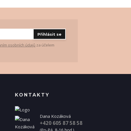
Přihlásit se
ním osobních údajů
za účelem
KONTAKTY
Dana Kozáková
+420 605 87 58 58
(Po-Pá, 8-16 hod.)