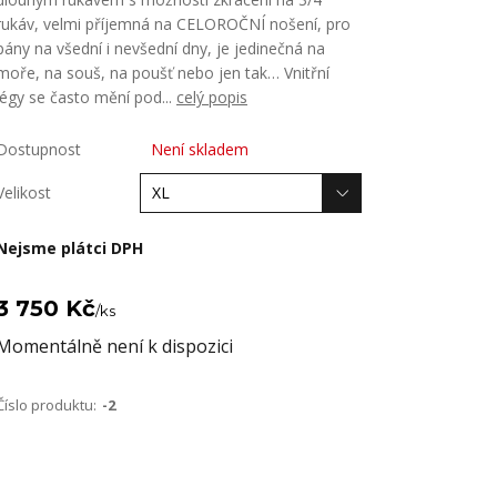
rukáv, velmi příjemná na CELOROČNÍ nošení, pro
pány na všední i nevšední dny, je jedinečná na
moře, na souš, na poušť nebo jen tak… Vnitřní
légy se často mění pod...
celý popis
Dostupnost
Není skladem
Velikost
Nejsme plátci DPH
3 750 Kč
/
ks
Momentálně není k dispozici
Číslo produktu:
-2