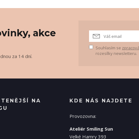
vinky, akce
Souhlasím se
zpracová
rozesílky newsletteru.
ednou za 14 dní.
ČTENĚJŠÍ NA
KDE NÁS NAJDETE
GU
Provozovna:
Ateliér Smiling Sun
Velké Hamry 393