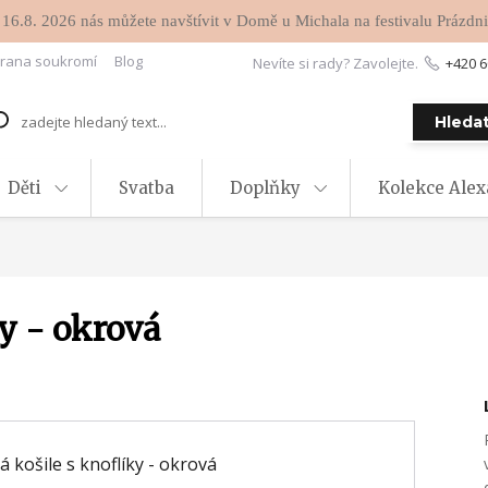
 16.8. 2026 nás můžete navštívit v Domě u Michala na festivalu Prázdni
rana soukromí
Blog
Nevíte si rady? Zavolejte.
+420 6
Hleda
Děti
Svatba
Doplňky
Kolekce Ale
y - okrová