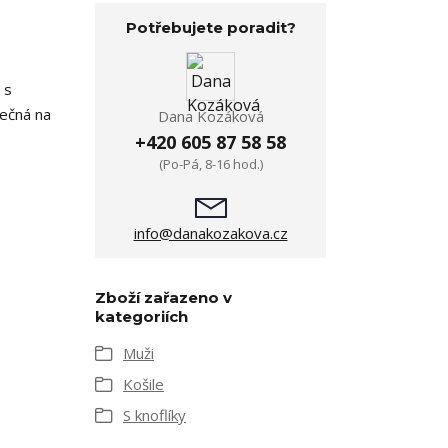
Potřebujete poradit?
 s
nečná na
Dana Kozáková
+420 605 87 58 58
(Po-Pá, 8-16 hod.)
info@danakozakova.cz
Zboží zařazeno v
kategoriích
Muži
Košile
S knoflíky