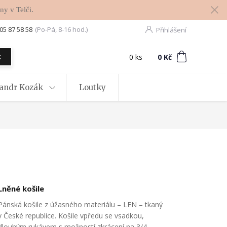
ny v Telči.
05 87 58 58
(Po-Pá, 8-16 hod.)
Přihlášení
0
ks
za
0 Kč
t
xandr Kozák
Loutky
Lněné košile
Pánská košile z úžasného materiálu – LEN – tkaný
v České republice. Košile vpředu se vsadkou,
dlouhým rukávem s možností zkrácení na 3/4