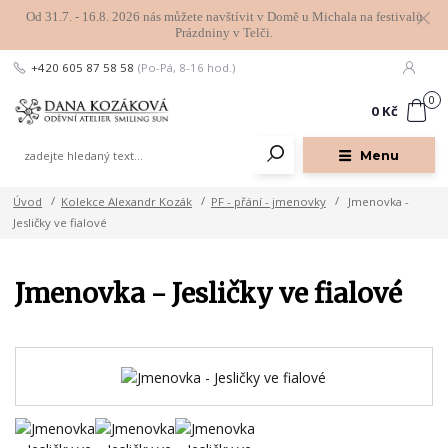
Od 31.7. - 16.8. 2026 nás můžete navštívit v Domě u Michala na festivalu
Prázdniny v Telči.
+420 605 87 58 58
(Po-Pá, 8-16 hod.)
0
0 Kč
Menu
Úvod
Kolekce Alexandr Kozák
PF - přání - jmenovky
Jmenovka -
Jesličky ve fialové
Jmenovka - Jesličky ve fialové