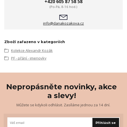
+420 605 87 58 58
(Po-Pá, 8-16 hod.)
info@danakozakova.cz
Zboží zařazeno v kategoriích
Kolekce Alexandr Kozák
PF - přání - jmenovky
Nepropásněte novinky, akce
a slevy!
Můžete se kdykoli odhlásit. Zasíláme jednou za 14 dní.
Přihlásit se