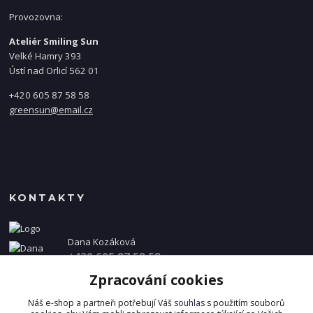
Provozovna:
Ateliér Smiling Sun
Velké Hamry 393
Ústí nad Orlicí 562 01
+420 605 87 58 58
greensun@email.cz
KONTAKTY
Dana Kozáková
+420 605 87 58 58
(Po-Pá, 8-16 hod.)
Zpracování cookies
info@danakozakova.cz
Náš e-shop a partneři potřebují Váš
souhlas
s použitím souborů