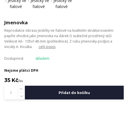
Jmenovka
Reprodukce obrazu Jesličky ve fialové na kvalitním strukturovaném
papíře vhodná jako jmenovka na dárek či svátečně prostřený stůl.
Velikost A6 - 105x148 mm (pohlednice). Z rubu jmenovky podpis a
iniciály A. Kozáka.
celý popis
Dostupnost
skladem
Nejsme plátci DPH
35 Kč
/
ks
Přidat do košíku