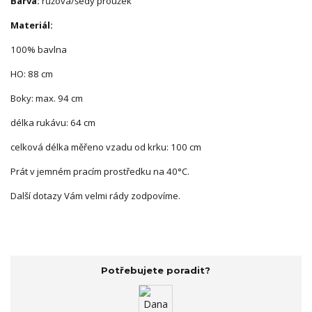
Barva:
růžová/šedý proužek
Materiál:
100% bavlna
HO: 88 cm
Boky: max. 94 cm
délka rukávu: 64 cm
celková délka měřeno vzadu od krku: 100 cm
Prát v jemném pracím prostředku na 40°C.
Další dotazy Vám velmi rády zodpovíme.
Potřebujete poradit?