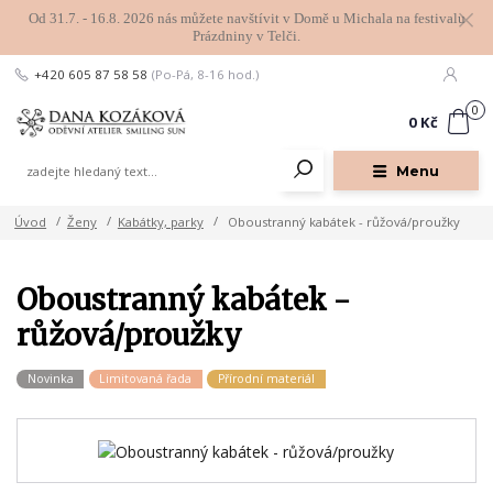
Od 31.7. - 16.8. 2026 nás můžete navštívit v Domě u Michala na festivalu
Prázdniny v Telči.
+420 605 87 58 58
(Po-Pá, 8-16 hod.)
0
0 Kč
Menu
Úvod
Ženy
Kabátky, parky
Oboustranný kabátek - růžová/proužky
Oboustranný kabátek -
růžová/proužky
Novinka
Limitovaná řada
Přírodní materiál