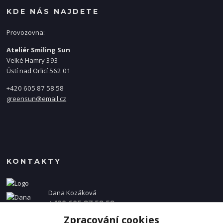
KDE NÁS NAJDETE
Provozovna:
Ateliér Smiling Sun
Velké Hamry 393
Ústí nad Orlicí 562 01
+420 605 87 58 58
greensun@email.cz
KONTAKTY
Dana Kozáková
+420 605 87 58 58
(Po-Pá, 8-16 hod.)
Zpracování cookies