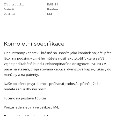
Číslo produktu:
KAB_14
Materiál::
Bavlna
Velikost:
M-L
Kompletní specifikace
Oboustranný kabátek - krásně ho unosíte jako kabátek na jaře, přes
léto i na podzim, v zimě ho můžete nosit jako ,,košili", která se Vám
vejde pod kabát či bundu, celopropínací na designové PATENTY v
pase na stažení, propracovaná kapuca, dvě lištové kapsy, rukávy do
manžety a na patenty.
Naše oblečení je vyrobeno s pečlivostí, radostí a přáním, že ho
budete rádi a dlouho nosit.
Foceno na postavě 165 cm.
Pouze jeden jediný ve velikosti M-L