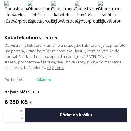
Kabátek oboustranný
Oboustranný kabátek - krásně ho unosíte jako kabátek na jaře, přes léto
i na podzim, v zimě ho můžete nosit jako ,,košili", která se Vám vejde
pod kabát či bundu, celopropínací na designové PATENTY v pase na
stažení, propracovaná kapuca, dvě lištové kapsy, rukávy do manžety a
na patenty. Naše obleč...
celý popis
Dostupnost
Skladem
Nejsme plátci DPH
6 250 Kč
/
ks
Přidat do košíku