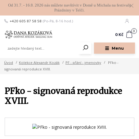
Od 31.7. - 16.8. 2026 nás můžete navštívit v Domě u Michala na festivalu
Prázdniny v Telči.
+420 605 87 58 58
(Po-Pá, 8-16 hod.)
0
0 Kč
Menu
Úvod
Kolekce Alexandr Kozák
PF - přání - jmenovky
PFko -
signovaná reprodukce XVIII.
PFko - signovaná reprodukce
XVIII.