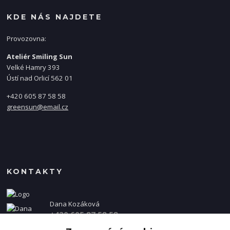
KDE NÁS NAJDETE
Provozovna:
Ateliér Smiling Sun
Velké Hamry 393
Ústí nad Orlicí 562 01
+420 605 87 58 58
greensun@email.cz
KONTAKTY
Dana Kozáková
+420 605 87 58 58
(Po-Pá, 8-16 hod.)