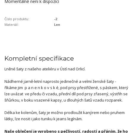
Momentálně není k dispozici
Číslo produktu:
-2
Materiál::
Len
Kompletní specifikace
Lněné šaty z našeho ateliéru v Ústí nad Orlicí.
Nádherné jarně-letní naprosto jedinečné a velmi ženské šaty -
říkáme jim p a n e n k o v s k é, pod prsy přestřižené, s páskem, který
lze uvázat ve předu či vzadu, přední díl pod prsy zřasený, výstřih se
šňůrkou, v boku vsazené kapsy, u dlouhých šatů vzadu rozparek.
Délka ke kolenům, šaty je možno prodloužit kanýrem nebo pruhem
látky, lze nosit i jako tuniku k jeans legínám.
Naše oblečení je vyrobeno s pečlivostí, radostí a přáním, že ho