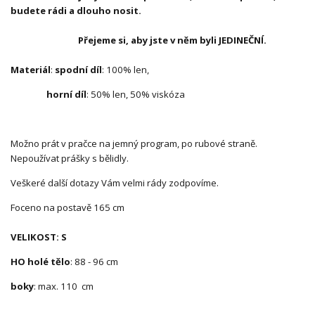
budete rádi a dlouho nosit.
Přejeme si, aby jste v něm byli JEDINEČNÍ.
Materiál
:
spodní díl
: 100% len,
horní díl
: 50% len, 50% viskóza
Možno prát v pračce na jemný program, po rubové straně.
Nepoužívat prášky s bělidly.
Veškeré další dotazy Vám velmi rády zodpovíme.
Foceno na postavě 165 cm
VELIKOST: S
HO holé tělo
: 88 - 96 cm
boky
: max. 110 cm