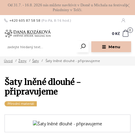
Od 31.7. - 16.8. 2026 nás můžete navštívit v Domě u Michala na festivalu
Prázdniny v Telči.
+420 605 87 58 58
(Po-Pá, 8-16 hod.)
0
0 Kč
Menu
Úvod
Ženy
Šaty
Šaty lněné dlouhé - připravujeme
Šaty lněné dlouhé -
připravujeme
Přírodní materiál