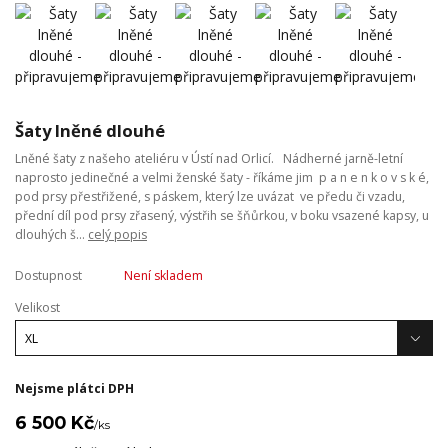
Šaty lněné dlouhé
Lněné šaty z našeho ateliéru v Ústí nad Orlicí. Nádherné jarně-letní
naprosto jedinečné a velmi ženské šaty - říkáme jim p a n e n k o v s k é,
pod prsy přestřižené, s páskem, který lze uvázat ve předu či vzadu,
přední díl pod prsy zřasený, výstřih se šňůrkou, v boku vsazené kapsy, u
dlouhých š...
celý popis
Dostupnost
Není skladem
Velikost
Nejsme plátci DPH
6 500 Kč
/
ks