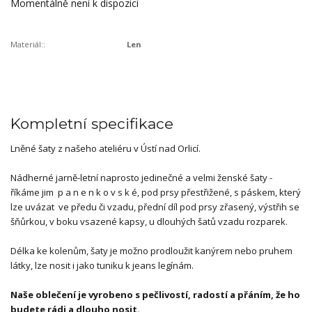
Momentálně není k dispozici
Materiál::
Len
Kompletní specifikace
Lněné šaty z našeho ateliéru v Ústí nad Orlicí.
Nádherné jarně-letní naprosto jedinečné a velmi ženské šaty -
říkáme jim p a n e n k o v s k é, pod prsy přestřižené, s páskem, který
lze uvázat ve předu či vzadu, přední díl pod prsy zřasený, výstřih se
šňůrkou, v boku vsazené kapsy, u dlouhých šatů vzadu rozparek.
Délka ke kolenům, šaty je možno prodloužit kanýrem nebo pruhem
látky, lze nosit i jako tuniku k jeans legínám.
Naše oblečení je vyrobeno s pečlivostí, radostí a přáním, že ho
budete rádi a dlouho nosit.