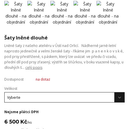
Šaty lněné dlouhé
Lněné šaty z našeho ateliéru v Ústí nad Orlicí. Nádherné jarně-letní
naprosto jedinečné a velmi ženské šaty - říkáme jim p a n e n k o v s k é,
pod prsy přestřižené, s páskem, který lze uvázat ve předu či vzadu,
přední díl pod prsy zřasený, výstřih se šňůrkou, v boku vsazené kapsy, u
dlouhých š...
celý popis
Dostupnost
na dotaz
Velikost
Nejsme plátci DPH
6 500 Kč
/
ks