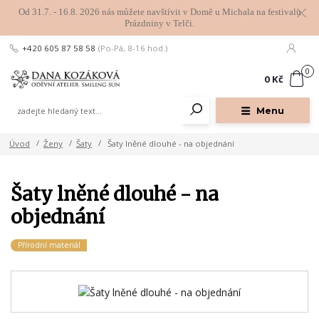
Od 31.7. - 16.8. 2026 nás můžete navštívit v Domě u Michala na festivalu
Prázdniny v Telči.
+420 605 87 58 58
(Po-Pá, 8-16 hod.)
0
0 Kč
Menu
Úvod
Ženy
Šaty
Šaty lněné dlouhé - na objednání
Šaty lněné dlouhé - na
objednání
Přírodní materiál