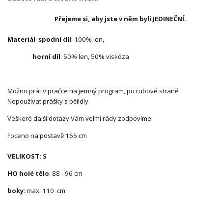
Přejeme si, aby jste v něm byli JEDINEČNÍ.
Materiál
:
spodní díl
: 100% len,
horní díl
: 50% len, 50% viskóza
Možno prát v pračce na jemný program, po rubové straně.
Nepoužívat prášky s bělidly.
Veškeré další dotazy Vám velmi rády zodpovíme.
Foceno na postavě 165 cm
VELIKOST: S
HO holé tělo
: 88 - 96 cm
boky
: max. 110 cm