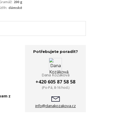
Gramáž:
200 g
Střih:
dámské
Potřebujete poradit?
Dana Kozáková
+420 605 87 58 58
(Po-Pá, 8-16 hod.)
skem z
info@danakozakova.cz