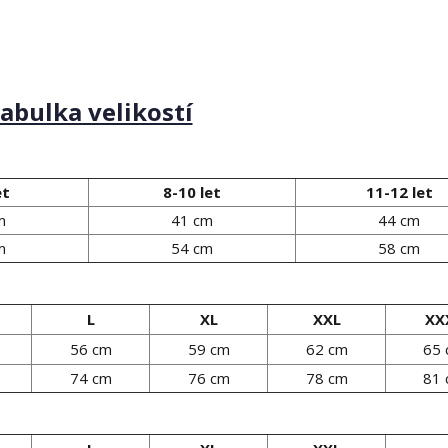
abulka velikostí
et
8-10 let
11-12 let
m
41 cm
44 cm
m
54 cm
58 cm
L
XL
XXL
XX
56 cm
59 cm
62 cm
65
74 cm
76 cm
78 cm
81