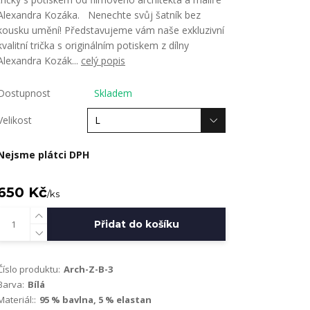
Alexandra Kozáka. Nenechte svůj šatník bez
kousku umění! Představujeme vám naše exkluzivní
kvalitní trička s originálním potiskem z dílny
Alexandra Kozák...
celý popis
Dostupnost
Skladem
Velikost
Nejsme plátci DPH
650 Kč
/
ks
Přidat do košíku
Číslo produktu:
Arch-Z-B-3
Barva:
Bílá
Materiál::
95 % bavlna, 5 % elastan