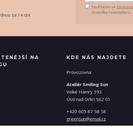
Souhlasím se
zpracová
rozesílky newsletteru.
ednou za 14 dní.
ČTENĚJŠÍ NA
KDE NÁS NAJDETE
GU
Provozovna:
Ateliér Smiling Sun
Velké Hamry 393
Ústí nad Orlicí 562 01
+420 605 87 58 58
greensun@email.cz