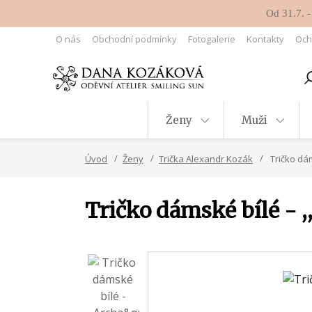
Od 31.7. -
O nás
Obchodní podmínky
Fotogalerie
Kontakty
Och
Ženy
Muži
Úvod
Ženy
Trička Alexandr Kozák
Tričko dám
Tričko dámské bílé - ,