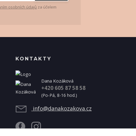
ním osobních údajů
za účelem
KONTAKTY
Dana Kozáková
+420 605 87 58 58
(Po-Pá, 8-16 hod.)
info@danakozakova.cz