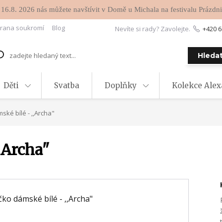
 16.8. 2026 nás můžete navštívit v Domě u Michala na festivalu Prázdni
rana soukromí
Blog
Nevíte si rady? Zavolejte.
+420 6
Hleda
Děti
Svatba
Doplňky
Kolekce Ale
ské bílé - ,,Archa"
,Archa"