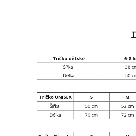
T
Tričko dětské
6-8 l
Šířka
38 c
Délka
50 c
Tričko UNISEX
S
M
Šířka
50 cm
53 cm
Délka
70 cm
72 cm