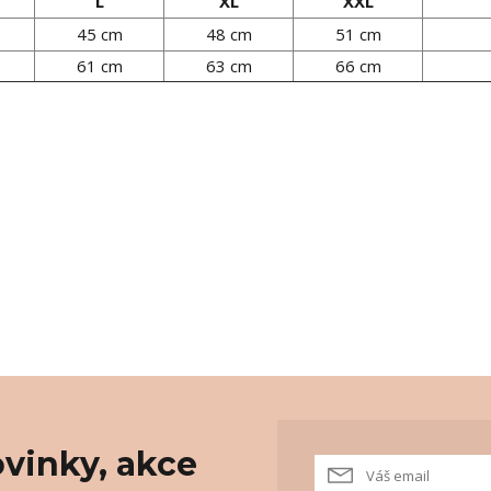
L
XL
XXL
45 cm
48 cm
51 cm
61 cm
63 cm
66 cm
vinky, akce