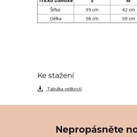
Tričko Dámské
S
M
Šířka
39 cm
42 cm
Délka
58 cm
59 cm
Ke stažení
Tabulka velikostí
Nepropásněte no