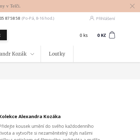
ny v Telči.
05 87 58 58
(Po-Pá, 8-16 hod.)
Přihlášení
0
ks
za
0 Kč
t
xandr Kozák
Loutky
Kolekce Alexandra Kozáka
Přidejte kousek umění do svého každodenního
života a vytvořte si nezaměnitelný styls našimi
tričky s potiskem od filmového architekta a malíře