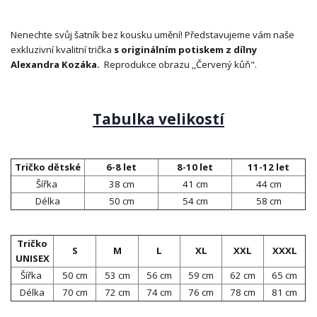
Nenechte svůj šatník bez kousku umění! Představujeme vám naše
exkluzivní kvalitní trička
s originálním potiskem z dílny
Alexandra Kozáka.
Reprodukce obrazu ,,Červený kůň".
Tabulka velikostí
Tričko dětské
6-8 let
8-10 let
11-12 let
Šířka
38 cm
41 cm
44 cm
Délka
50 cm
54 cm
58 cm
Tričko
S
M
L
XL
XXL
XXXL
UNISEX
Šířka
50 cm
53 cm
56 cm
59 cm
62 cm
65 cm
Délka
70 cm
72 cm
74 cm
76 cm
78 cm
81 cm