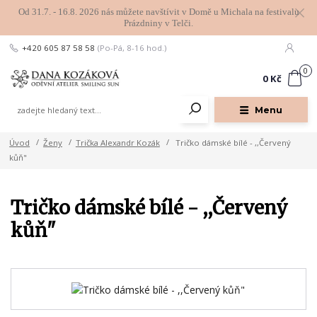
Od 31.7. - 16.8. 2026 nás můžete navštívit v Domě u Michala na festivalu
Prázdniny v Telči.
+420 605 87 58 58
(Po-Pá, 8-16 hod.)
0
0 Kč
Menu
Úvod
Ženy
Trička Alexandr Kozák
Tričko dámské bílé - ,,Červený
kůň"
Tričko dámské bílé - ,,Červený
kůň"