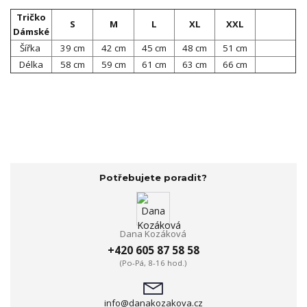
Tričko
S
M
L
XL
XXL
Dámské
Šířka
39 cm
42 cm
45 cm
48 cm
51 cm
Délka
58 cm
59 cm
61 cm
63 cm
66 cm
Potřebujete poradit?
Dana Kozáková
+420 605 87 58 58
(Po-Pá, 8-16 hod.)
info@danakozakova.cz