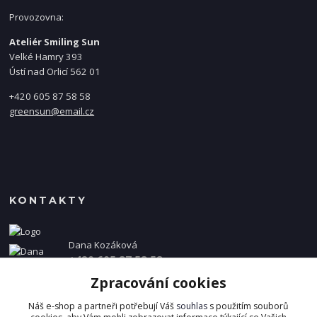
Provozovna:
Ateliér Smiling Sun
Velké Hamry 393
Ústí nad Orlicí 562 01
+420 605 87 58 58
greensun@email.cz
KONTAKTY
Dana Kozáková
+420 605 87 58 58
(Po-Pá, 8-16 hod.)
Zpracování cookies
info@danakozakova.cz
Náš e-shop a partneři potřebují Váš
souhlas
s použitím souborů