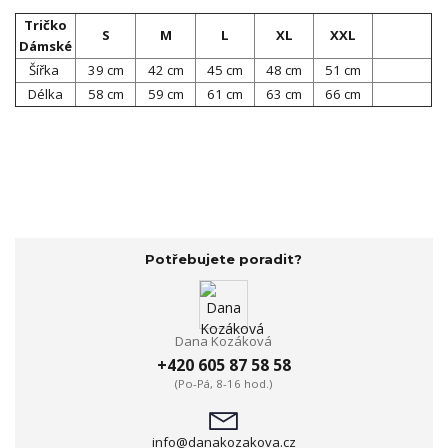
Tričko
S
M
L
XL
XXL
Dámské
Šířka
39 cm
42 cm
45 cm
48 cm
51 cm
Délka
58 cm
59 cm
61 cm
63 cm
66 cm
Potřebujete poradit?
Dana Kozáková
+420 605 87 58 58
(Po-Pá, 8-16 hod.)
info@danakozakova.cz