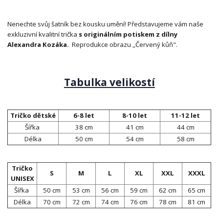
Nenechte svůj šatník bez kousku umění! Představujeme vám naše
exkluzivní kvalitní trička
s originálním potiskem z dílny
Alexandra Kozáka.
Reprodukce obrazu ,,Červený kůň".
Tabulka velikostí
Tričko dětské
6-8 let
8-10 let
11-12 let
Šířka
38 cm
41 cm
44 cm
Délka
50 cm
54 cm
58 cm
Tričko
S
M
L
XL
XXL
XXXL
UNISEX
Šířka
50 cm
53 cm
56 cm
59 cm
62 cm
65 cm
Délka
70 cm
72 cm
74 cm
76 cm
78 cm
81 cm