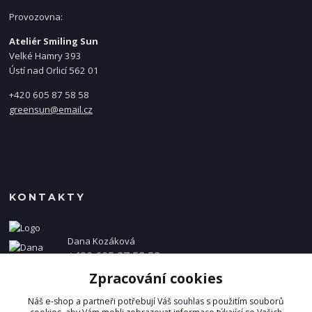
Provozovna:
Ateliér Smiling Sun
Velké Hamry 393
Ústí nad Orlicí 562 01
+420 605 87 58 58
greensun@email.cz
KONTAKTY
Dana Kozáková
+420 605 87 58 58
(Po-Pá, 8-16 hod.)
Zpracování cookies
info@danakozakova.cz
Náš e-shop a partneři potřebují Váš
souhlas
s použitím souborů