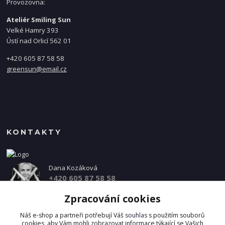
Provozovna:
Ateliér Smiling Sun
Velké Hamry 393
Ústí nad Orlicí 562 01
+420 605 87 58 58
greensun@email.cz
KONTAKTY
Dana Kozáková
+420 605 87 58 58
(Po-Pá, 8-16 hod.)
Zpracování cookies
info@danakozakova.cz
Náš e-shop a partneři potřebují Váš
souhlas
s použitím souborů
cookies, aby Vám mohli zobrazovat informace týkající se Vašich