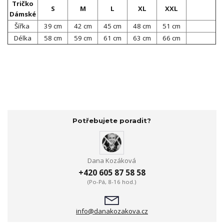
Tričko
S
M
L
XL
XXL
Dámské
Šířka
39 cm
42 cm
45 cm
48 cm
51 cm
Délka
58 cm
59 cm
61 cm
63 cm
66 cm
Potřebujete poradit?
Dana Kozáková
+420 605 87 58 58
(Po-Pá, 8-16 hod.)
info@danakozakova.cz