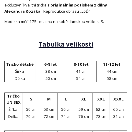
exkluzivní kvalitní trička
s originálním potiskem z dílny
Alexandra Kozáka.
Reprodukce obrazu ,,LoĎ".
Modelka měří 175 cm a má na sobě dámskou velikost S.
Tabulka velikostí
Tričko dětské
6-8 let
8-10 let
11-12 let
Šířka
38 cm
41 cm
44 cm
Délka
50 cm
54 cm
58 cm
Tričko
S
M
L
XL
XXL
XXXL
UNISEX
Šířka
50 cm
53 cm
56 cm
59 cm
62 cm
65 cm
Délka
70 cm
72 cm
74 cm
76 cm
78 cm
81 cm