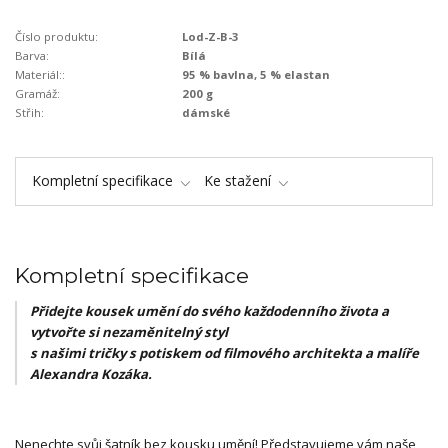
Číslo produktu:
Lod-Z-B-3
Barva:
Bílá
Materiál::
95 % bavlna, 5 % elastan
Gramáž:
200 g
Střih:
dámské
Kompletní specifikace
Ke stažení
Kompletní specifikace
Přidejte kousek umění do svého každodenního života a
vytvořte si nezaměnitelný styl
s našimi tričky s potiskem od filmového architekta a malíře
Alexandra Kozáka.
Nenechte svůj šatník bez kousku umění! Představujeme vám naše