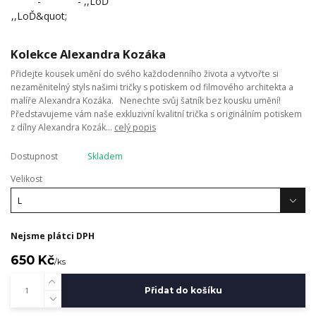
Kolekce Alexandra Kozáka
Přidejte kousek umění do svého každodenního života a vytvořte si
nezaměnitelný styls našimi tričky s potiskem od filmového architekta a
malíře Alexandra Kozáka. Nenechte svůj šatník bez kousku umění!
Představujeme vám naše exkluzivní kvalitní trička s originálním potiskem
z dílny Alexandra Kozák...
celý popis
Dostupnost
Skladem
Velikost
Nejsme plátci DPH
650 Kč
/
ks
Přidat do košíku