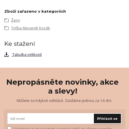
Zboží zařazeno v kategoriích
Ženy
Trička Alexandr Kozák
Ke stažení
Tabulka velikostí
Nepropásněte novinky, akce
a slevy!
Můžete se kdykoli odhlásit. Zasíláme jednou za 14 dní.
Přihlásit se
Souhlasím se
zpracováním osobních údajů
za účelem rozesílky