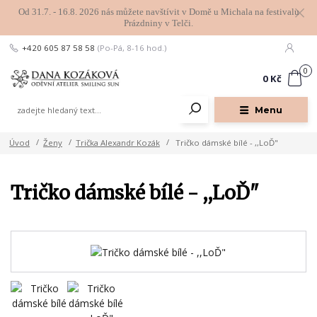
Od 31.7. - 16.8. 2026 nás můžete navštívit v Domě u Michala na festivalu
Prázdniny v Telči.
+420 605 87 58 58
(Po-Pá, 8-16 hod.)
0
0 Kč
Menu
Úvod
Ženy
Trička Alexandr Kozák
Tričko dámské bílé - ,,LoĎ"
Tričko dámské bílé - ,,LoĎ"