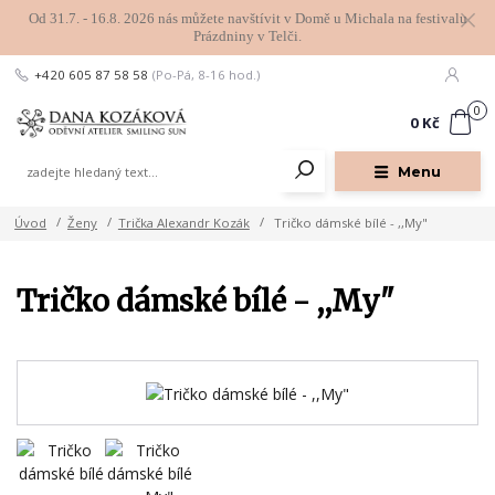
Od 31.7. - 16.8. 2026 nás můžete navštívit v Domě u Michala na festivalu
Prázdniny v Telči.
+420 605 87 58 58
(Po-Pá, 8-16 hod.)
0
0 Kč
Menu
Úvod
Ženy
Trička Alexandr Kozák
Tričko dámské bílé - ,,My"
Tričko dámské bílé - ,,My"