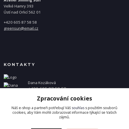
Ateliér Smiling Sun
Velké Hamry 393
Ústí nad Orlicí 562 01
+420 605 87 58 58
greensun@email.cz
KONTAKTY
Dana Kozáková
+420 605 87 58 58
(Po-Pá, 8-16 hod.)
Zpracování cookies
info@danakozakova.cz
Náš e-shop a partneři potřebují Váš
souhlas
s použitím souborů
cookies, aby Vám mohli zobrazovat informace týkající se Vašich
zájmů.