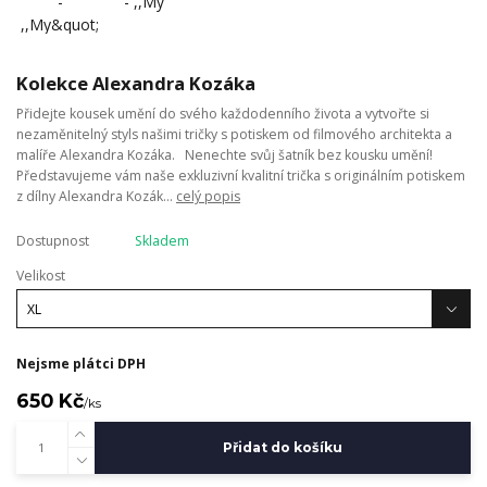
Kolekce Alexandra Kozáka
Přidejte kousek umění do svého každodenního života a vytvořte si
nezaměnitelný styls našimi tričky s potiskem od filmového architekta a
malíře Alexandra Kozáka. Nenechte svůj šatník bez kousku umění!
Představujeme vám naše exkluzivní kvalitní trička s originálním potiskem
z dílny Alexandra Kozák...
celý popis
Dostupnost
Skladem
Velikost
Nejsme plátci DPH
650 Kč
/
ks
Přidat do košíku