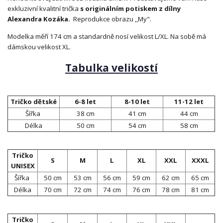
exkluzivní kvalitní trička
s originálním potiskem z dílny
Alexandra Kozáka.
Reprodukce obrazu ,,My".
Modelka měří 174 cm a standardně nosí velikost L/XL. Na sobě má
dámskou velikost XL.
Tabulka velikostí
Tričko dětské
6-8 let
8-10 let
11-12 let
Šířka
38 cm
41 cm
44 cm
Délka
50 cm
54 cm
58 cm
Tričko
S
M
L
XL
XXL
XXXL
UNISEX
Šířka
50 cm
53 cm
56 cm
59 cm
62 cm
65 cm
Délka
70 cm
72 cm
74 cm
76 cm
78 cm
81 cm
Tričko