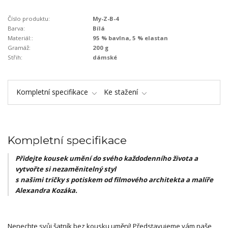
Číslo produktu:
My-Z-B-4
Barva:
Bílá
Materiál::
95 % bavlna, 5 % elastan
Gramáž:
200 g
Střih:
dámské
Kompletní specifikace
Ke stažení
Kompletní specifikace
Přidejte kousek umění do svého každodenního života a
vytvořte si nezaměnitelný styl
s našimi tričky s potiskem od filmového architekta a malíře
Alexandra Kozáka.
Nenechte svůj šatník bez kousku umění! Představujeme vám naše