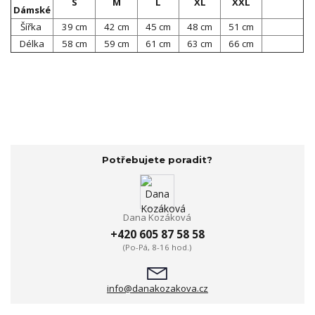
S
M
L
XL
XXL
Dámské
Šířka
39 cm
42 cm
45 cm
48 cm
51 cm
Délka
58 cm
59 cm
61 cm
63 cm
66 cm
Potřebujete poradit?
Dana Kozáková
+420 605 87 58 58
(Po-Pá, 8-16 hod.)
info@danakozakova.cz