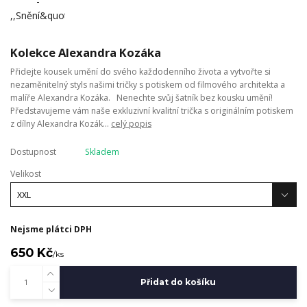
Kolekce Alexandra Kozáka
Přidejte kousek umění do svého každodenního života a vytvořte si
nezaměnitelný styls našimi tričky s potiskem od filmového architekta a
malíře Alexandra Kozáka. Nenechte svůj šatník bez kousku umění!
Představujeme vám naše exkluzivní kvalitní trička s originálním potiskem
z dílny Alexandra Kozák...
celý popis
Dostupnost
Skladem
Velikost
Nejsme plátci DPH
650 Kč
/
ks
Přidat do košíku