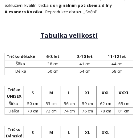
exkluzivní kvalitní trička
s originálním potiskem z dílny
Alexandra Kozáka.
Reprodukce obrazu ,,Snění".
Tabulka velikostí
Tričko dětské
6-8 let
8-10 let
11-12 let
Šířka
38 cm
41 cm
44 cm
Délka
50 cm
54 cm
58 cm
Tričko
S
M
L
XL
XXL
XXXL
UNISEX
Šířka
50 cm
53 cm
56 cm
59 cm
62 cm
65 cm
Délka
70 cm
72 cm
74 cm
76 cm
78 cm
81 cm
Tričko
S
M
L
XL
XXL
Dámské