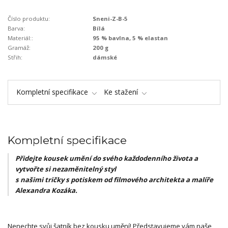
Číslo produktu:
Sneni-Z-B-5
Barva:
Bílá
Materiál::
95 % bavlna, 5 % elastan
Gramáž:
200 g
Střih:
dámské
Kompletní specifikace
Ke stažení
Kompletní specifikace
Přidejte kousek umění do svého každodenního života a
vytvořte si nezaměnitelný styl
s našimi tričky s potiskem od filmového architekta a malíře
Alexandra Kozáka.
Nenechte svůj šatník bez kousku umění! Představujeme vám naše