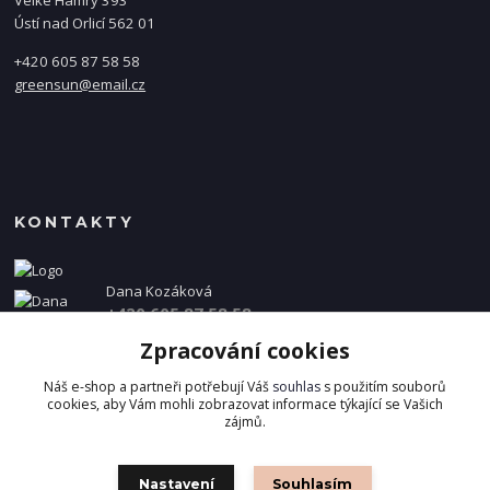
Velké Hamry 393
Ústí nad Orlicí 562 01
+420 605 87 58 58
greensun@email.cz
KONTAKTY
Dana Kozáková
+420 605 87 58 58
(Po-Pá, 8-16 hod.)
Zpracování cookies
info@danakozakova.cz
Náš e-shop a partneři potřebují Váš
souhlas
s použitím souborů
cookies, aby Vám mohli zobrazovat informace týkající se Vašich
zájmů.
Nastavení
Souhlasím