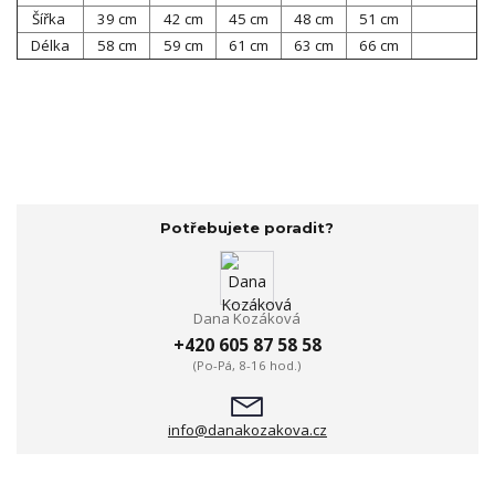
Šířka
39 cm
42 cm
45 cm
48 cm
51 cm
Délka
58 cm
59 cm
61 cm
63 cm
66 cm
Potřebujete poradit?
Dana Kozáková
+420 605 87 58 58
(Po-Pá, 8-16 hod.)
info@danakozakova.cz