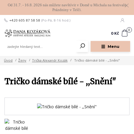
Od 31.7. - 16.8. 2026 nás můžete navštívit v Domě u Michala na festivalu
Prázdniny v Telči.
+420 605 87 58 58
(Po-Pá, 8-16 hod.)
0
0 Kč
Menu
Úvod
Ženy
Trička Alexandr Kozák
Tričko dámské bílé - ,,Snění"
Tričko dámské bílé - ,,Snění"