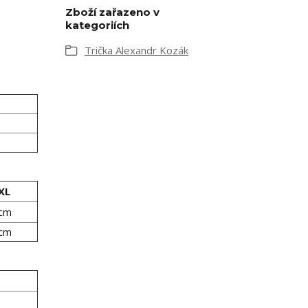
Zboží zařazeno v
kategoriích
Trička Alexandr Kozák
XL
 cm
 cm