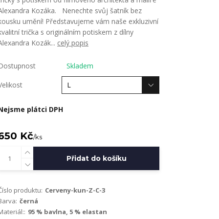
Alexandra Kozáka. Nenechte svůj šatník bez
kousku umění! Představujeme vám naše exkluzivní
kvalitní trička s originálním potiskem z dílny
Alexandra Kozák...
celý popis
Dostupnost
Skladem
Velikost
Nejsme plátci DPH
650 Kč
/
ks
Přidat do košíku
Číslo produktu:
Cerveny-kun-Z-C-3
Barva:
černá
Materiál::
95 % bavlna, 5 % elastan