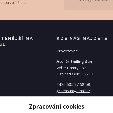
rozesílky newsletteru.
ednou za 14 dní.
ČTENĚJŠÍ NA
KDE NÁS NAJDETE
GU
Provozovna:
Ateliér Smiling Sun
Velké Hamry 393
Ústí nad Orlicí 562 01
+420 605 87 58 58
greensun@email.cz
Zpracování cookies