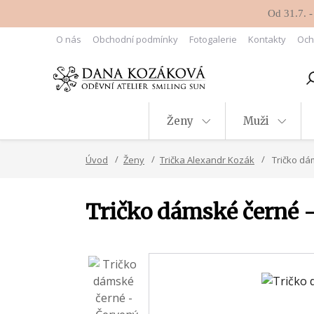
Od 31.7. -
O nás
Obchodní podmínky
Fotogalerie
Kontakty
Och
Ženy
Muži
Úvod
Ženy
Trička Alexandr Kozák
Tričko dá
Tričko dámské černé -