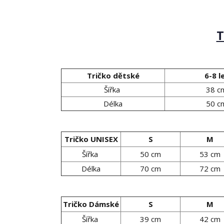
T
Tričko dětské
6-8 l
Šířka
38 c
Délka
50 c
Tričko UNISEX
S
M
Šířka
50 cm
53 cm
Délka
70 cm
72 cm
Tričko Dámské
S
M
Šířka
39 cm
42 cm