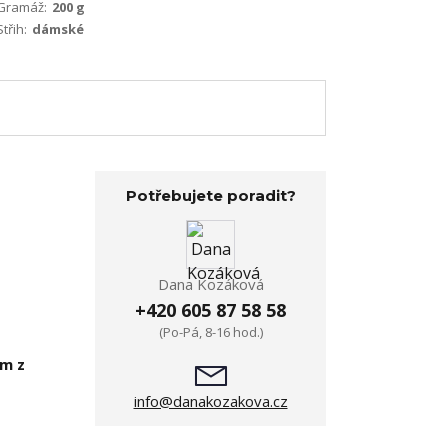
Gramáž:
200 g
Střih:
dámské
Potřebujete poradit?
Dana Kozáková
+420 605 87 58 58
(Po-Pá, 8-16 hod.)
em z
info@danakozakova.cz