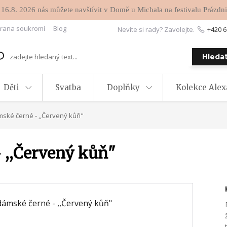
 16.8. 2026 nás můžete navštívit v Domě u Michala na festivalu Prázdni
rana soukromí
Blog
Nevíte si rady? Zavolejte.
+420 6
Hleda
Děti
Svatba
Doplňky
Kolekce Ale
mské černé - ,,Červený kůň"
 ,,Červený kůň"