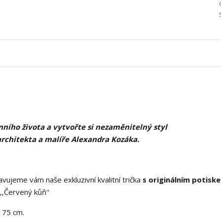
ního života a vytvořte si nezaměnitelný styl
architekta a malíře Alexandra Kozáka.
vujeme vám naše exkluzivní kvalitní trička
s originálním potisk
,Červený kůň"
175 cm.