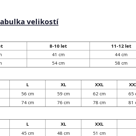
abulka velikostí
et
8-10 let
11-12 let
m
41 cm
44 cm
m
54 cm
58 cm
L
XL
XXL
XX
56 cm
59 cm
62 cm
65
74 cm
76 cm
78 cm
81
L
XL
XXL
45 cm
48 cm
51 cm