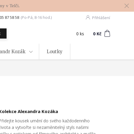
ny v Telči.
05 87 58 58
(Po-Pá, 8-16 hod.)
Přihlášení
0
ks
za
0 Kč
t
xandr Kozák
Loutky
Kolekce Alexandra Kozáka
Přidejte kousek umění do svého každodenního
života a vytvořte si nezaměnitelný styls našimi
tričky s potiskem od filmového architekta a malíře