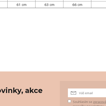
61 cm
63 cm
66 cm
vinky, akce
Souhlasím se
zpracová