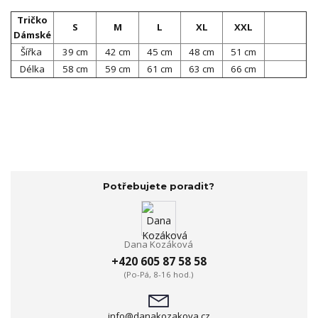
Tričko
S
M
L
XL
XXL
Dámské
Šířka
39 cm
42 cm
45 cm
48 cm
51 cm
Délka
58 cm
59 cm
61 cm
63 cm
66 cm
Potřebujete poradit?
Dana Kozáková
+420 605 87 58 58
(Po-Pá, 8-16 hod.)
info@danakozakova.cz