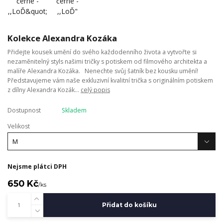
Kolekce Alexandra Kozáka
Přidejte kousek umění do svého každodenního života a vytvořte si
nezaměnitelný styls našimi tričky s potiskem od filmového architekta a
malíře Alexandra Kozáka. Nenechte svůj šatník bez kousku umění!
Představujeme vám naše exkluzivní kvalitní trička s originálním potiskem
z dílny Alexandra Kozák...
celý popis
Dostupnost
Skladem
Velikost
Nejsme plátci DPH
650 Kč
/
ks
Přidat do košíku