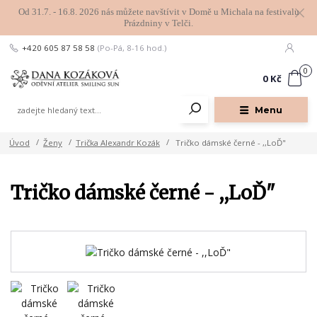
Od 31.7. - 16.8. 2026 nás můžete navštívit v Domě u Michala na festivalu
Prázdniny v Telči.
+420 605 87 58 58
(Po-Pá, 8-16 hod.)
0
0 Kč
Menu
Úvod
Ženy
Trička Alexandr Kozák
Tričko dámské černé - ,,LoĎ"
Tričko dámské černé - ,,LoĎ"