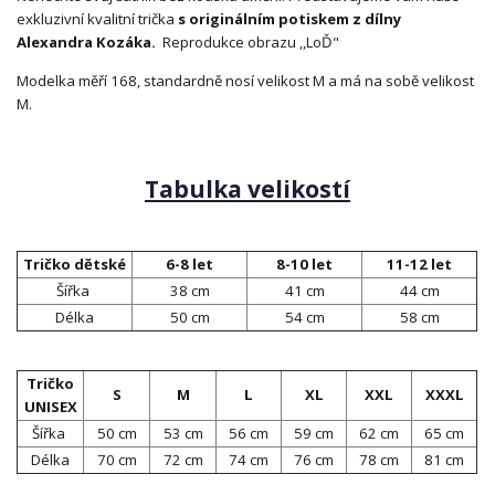
exkluzivní kvalitní trička
s originálním potiskem z dílny
Alexandra Kozáka.
Reprodukce obrazu ,,LoĎ"
Modelka měří 168, standardně nosí velikost M a má na sobě velikost
M.
Tabulka velikostí
Tričko dětské
6-8 let
8-10 let
11-12 let
Šířka
38 cm
41 cm
44 cm
Délka
50 cm
54 cm
58 cm
Tričko
S
M
L
XL
XXL
XXXL
UNISEX
Šířka
50 cm
53 cm
56 cm
59 cm
62 cm
65 cm
Délka
70 cm
72 cm
74 cm
76 cm
78 cm
81 cm