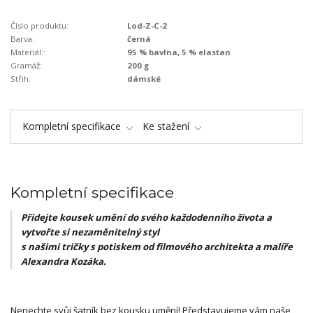
Číslo produktu:
Lod-Z-C-2
Barva:
černá
Materiál::
95 % bavlna, 5 % elastan
Gramáž:
200 g
Střih:
dámské
Kompletní specifikace
Ke stažení
Kompletní specifikace
Přidejte kousek umění do svého každodenního života a
vytvořte si nezaměnitelný styl
s našimi tričky s potiskem od filmového architekta a malíře
Alexandra Kozáka.
Nenechte svůj šatník bez kousku umění! Představujeme vám naše