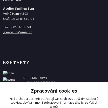
Provozovna:
Ateliér Smiling Sun
Velké Hamry 393
Ústí nad Orlicí 562 01
+420 605 87 58 58
greensun@email.cz
KONTAKTY
Dana Kozáková
+420 605 87 58 58
(Po-Pá, 8-16 hod.)
Zpracování cookies
info@danakozakova.cz
Náš e-shop a partneři potřebují Váš
souhlas
s použitím souborů
cookies, aby Vám mohli zobrazovat informace týkající se Vašich
zájmů.