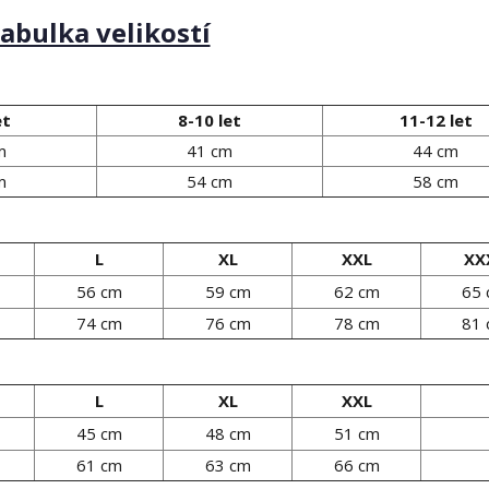
abulka velikostí
et
8-10 let
11-12 let
m
41 cm
44 cm
m
54 cm
58 cm
L
XL
XXL
XX
56 cm
59 cm
62 cm
65
74 cm
76 cm
78 cm
81
L
XL
XXL
45 cm
48 cm
51 cm
61 cm
63 cm
66 cm