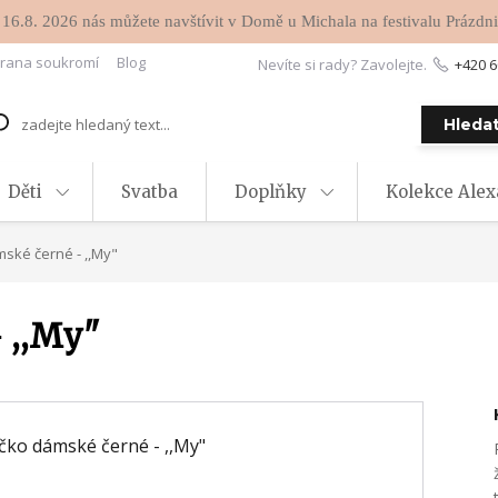
 16.8. 2026 nás můžete navštívit v Domě u Michala na festivalu Prázdni
rana soukromí
Blog
Nevíte si rady? Zavolejte.
+420 6
Hleda
Děti
Svatba
Doplňky
Kolekce Ale
ské černé - ,,My"
 ,,My"