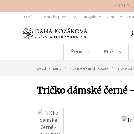
Od 31.7. -
O nás
Obchodní podmínky
Fotogalerie
Kontakty
Och
Ženy
Muži
Úvod
Ženy
Trička Alexandr Kozák
Tričko dám
Tričko dámské černé -