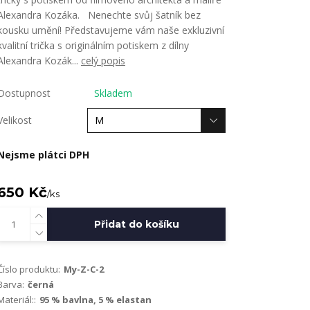
Alexandra Kozáka. Nenechte svůj šatník bez
kousku umění! Představujeme vám naše exkluzivní
kvalitní trička s originálním potiskem z dílny
Alexandra Kozák...
celý popis
Dostupnost
Skladem
Velikost
Nejsme plátci DPH
650 Kč
/
ks
Přidat do košíku
Číslo produktu:
My-Z-C-2
Barva:
černá
Materiál::
95 % bavlna, 5 % elastan