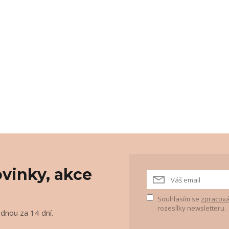
vinky, akce
Souhlasím se
zpracová
rozesílky newsletteru.
ednou za 14 dní.