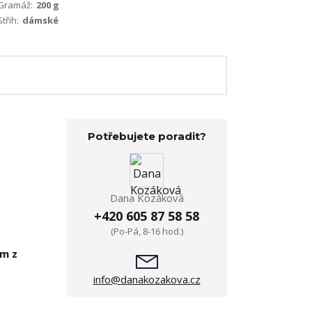
Gramáž:
200 g
Střih:
dámské
Potřebujete poradit?
Dana Kozáková
+420 605 87 58 58
(Po-Pá, 8-16 hod.)
em z
info@danakozakova.cz