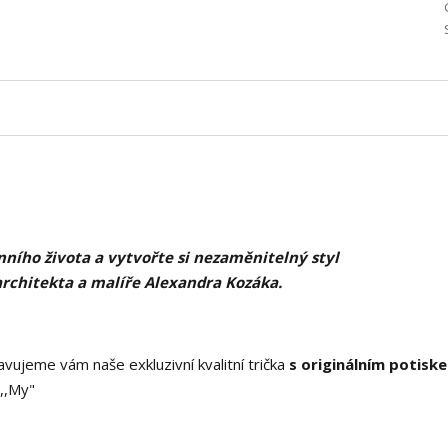
ního života a vytvořte si nezaměnitelný styl
architekta a malíře Alexandra Kozáka.
vujeme vám naše exkluzivní kvalitní trička
s originálním potisk
,,My"