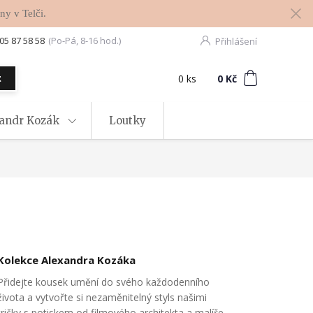
ny v Telči.
05 87 58 58
(Po-Pá, 8-16 hod.)
Přihlášení
0
ks
za
0 Kč
t
xandr Kozák
Loutky
Kolekce Alexandra Kozáka
Přidejte kousek umění do svého každodenního
života a vytvořte si nezaměnitelný styls našimi
tričky s potiskem od filmového architekta a malíře