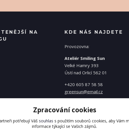
ČTENĚJŠÍ NA
KDE NÁS NAJDETE
GU
Provozovna:
Ateliér Smiling Sun
Velké Hamry 393
Ústí nad Orlicí 562 01
+420 605 87 58 58
greensun@email.cz
Zpracování cookies
rtneři potřebují Váš
souhlas
s použitím souborů cookies, aby Vám m
informace týkající se Vašich zájmů.