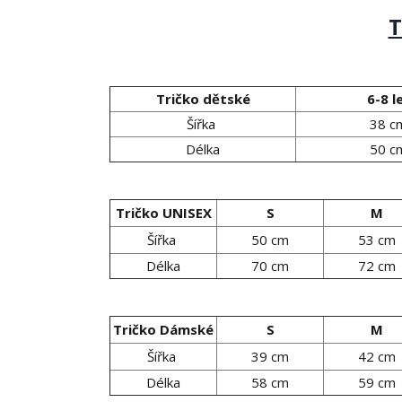
T
Tričko dětské
6-8 l
Šířka
38 c
Délka
50 c
Tričko UNISEX
S
M
Šířka
50 cm
53 cm
Délka
70 cm
72 cm
Tričko Dámské
S
M
Šířka
39 cm
42 cm
Délka
58 cm
59 cm