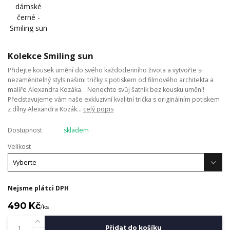
Kolekce Smiling sun
Přidejte kousek umění do svého každodenního života a vytvořte si
nezaměnitelný styls našimi tričky s potiskem od filmového architekta a
malíře Alexandra Kozáka. Nenechte svůj šatník bez kousku umění!
Představujeme vám naše exkluzivní kvalitní trička s originálním potiskem
z dílny Alexandra Kozák...
celý popis
Dostupnost
skladem
Velikost
Nejsme plátci DPH
490 Kč
/
ks
Přidat do košíku