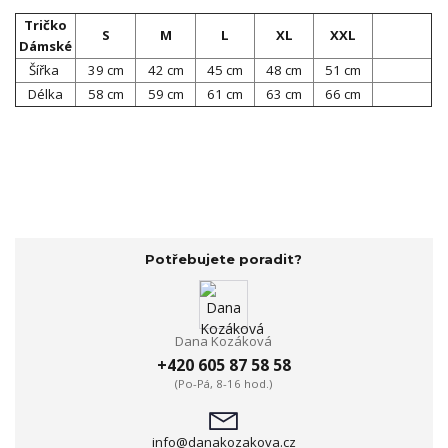
Tričko
S
M
L
XL
XXL
Dámské
Šířka
39 cm
42 cm
45 cm
48 cm
51 cm
Délka
58 cm
59 cm
61 cm
63 cm
66 cm
Potřebujete poradit?
Dana Kozáková
+420 605 87 58 58
(Po-Pá, 8-16 hod.)
info@danakozakova.cz