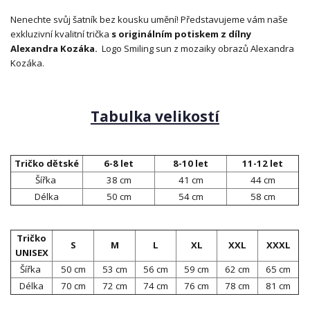
Nenechte svůj šatník bez kousku umění! Představujeme vám naše
exkluzivní kvalitní trička
s originálním potiskem z dílny
Alexandra Kozáka.
Logo Smiling sun z mozaiky obrazů Alexandra
Kozáka.
Tabulka velikostí
Tričko dětské
6-8 let
8-10 let
11-12 let
Šířka
38 cm
41 cm
44 cm
Délka
50 cm
54 cm
58 cm
Tričko
S
M
L
XL
XXL
XXXL
UNISEX
Šířka
50 cm
53 cm
56 cm
59 cm
62 cm
65 cm
Délka
70 cm
72 cm
74 cm
76 cm
78 cm
81 cm