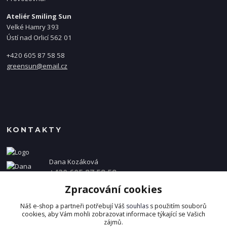
Ateliér Smiling Sun
Velké Hamry 393
Ústí nad Orlicí 562 01
+420 605 87 58 58
greensun@email.cz
KONTAKTY
Dana Kozáková
+420 605 87 58 58
(Po-Pá, 8-16 hod.)
Zpracování cookies
info@danakozakova.cz
Náš e-shop a partneři potřebují Váš
souhlas
s použitím souborů
cookies, aby Vám mohli zobrazovat informace týkající se Vašich
zájmů.