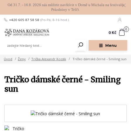
Od 31.7. - 16.8. 2026 nás můžete navštívit v Domě u Michala na festivalu
Prázdniny v Telči.
+420 605 87 58 58
(Po-Pá, 8-16 hod.)
0
0 Kč
Menu
Úvod
Ženy
Trička Alexandr Kozák
Tričko dámské černé - Smiling sun
Tričko dámské černé - Smiling
sun