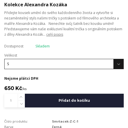
Kolekce Alexandra Kozáka
Přidejte kousek umění do svého každodenního života a vytvořte si
nezaměnitelný styls našimi tričky s potiskem od filmového architekta a
malíře Alexandra Kozáka. Nenechte svůj šatník bez kousku umění!
Představujeme vám naše exkluzivní kvalitní trička s originálním potiskem
z dílny Alexandra Kozák...
celý popis
Dostupnost
Skladem
Velikost
Nejsme plátci DPH
650 Kč
/
ks
Přidat do košíku
Číslo produktu:
Smrtacek-Z-C-1
Barva:
černá