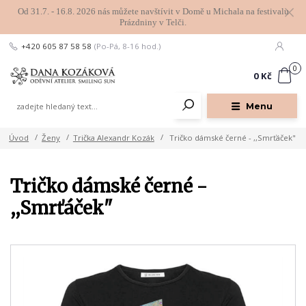
Od 31.7. - 16.8. 2026 nás můžete navštívit v Domě u Michala na festivalu
Prázdniny v Telči.
+420 605 87 58 58
(Po-Pá, 8-16 hod.)
0
0 Kč
Menu
Úvod
Ženy
Trička Alexandr Kozák
Tričko dámské černé - ,,Smrťáček"
Tričko dámské černé -
,,Smrťáček"