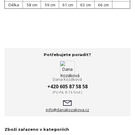
Délka
58 cm
59 cm
61 cm
63 cm
66 cm
Potřebujete poradit?
Dana Kozáková
+420 605 87 58 58
(Po-Pá, 8-16 hod.)
info@danakozakova.cz
Zboží zařazeno v kategoriích