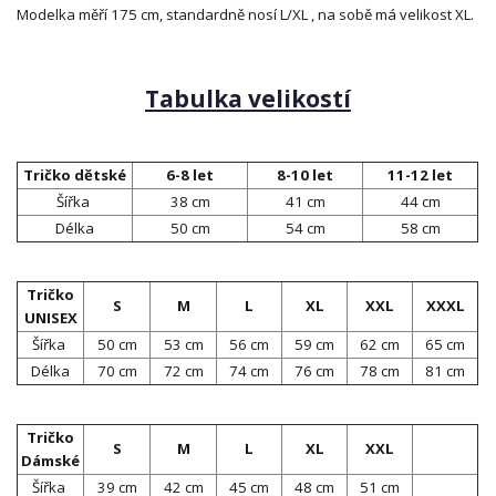
Modelka měří 175 cm, standardně nosí L/XL , na sobě má velikost XL.
Tabulka velikostí
Tričko dětské
6-8 let
8-10 let
11-12 let
Šířka
38 cm
41 cm
44 cm
Délka
50 cm
54 cm
58 cm
Tričko
S
M
L
XL
XXL
XXXL
UNISEX
Šířka
50 cm
53 cm
56 cm
59 cm
62 cm
65 cm
Délka
70 cm
72 cm
74 cm
76 cm
78 cm
81 cm
Tričko
S
M
L
XL
XXL
Dámské
Šířka
39 cm
42 cm
45 cm
48 cm
51 cm