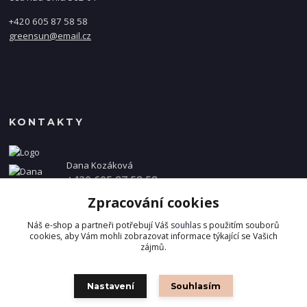
+420 605 87 58 58
greensun@email.cz
KONTAKTY
Dana Kozáková
+420 605 87 58 58
(Po-Pá, 8-16 hod.)
Zpracování cookies
info@danakozakova.cz
Náš e-shop a partneři potřebují Váš
souhlas
s použitím souborů
cookies, aby Vám mohli zobrazovat informace týkající se Vašich
zájmů.
Nastavení
Souhlasím