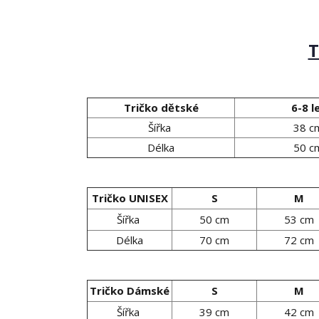
T
Tričko dětské
6-8 l
Šířka
38 c
Délka
50 c
Tričko UNISEX
S
M
Šířka
50 cm
53 cm
Délka
70 cm
72 cm
Tričko Dámské
S
M
Šířka
39 cm
42 cm