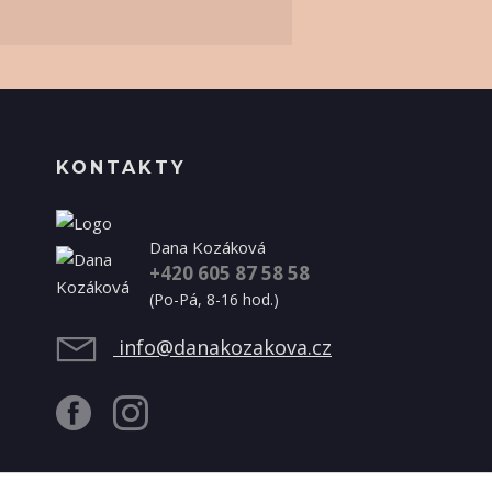
KONTAKTY
Dana Kozáková
+420 605 87 58 58
(Po-Pá, 8-16 hod.)
info@danakozakova.cz