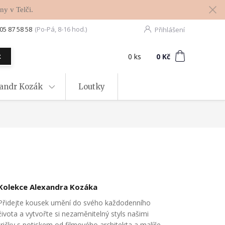
ny v Telči.
05 87 58 58
(Po-Pá, 8-16 hod.)
Přihlášení
0
ks
za
0 Kč
t
xandr Kozák
Loutky
Kolekce Alexandra Kozáka
Přidejte kousek umění do svého každodenního
života a vytvořte si nezaměnitelný styls našimi
tričky s potiskem od filmového architekta a malíře