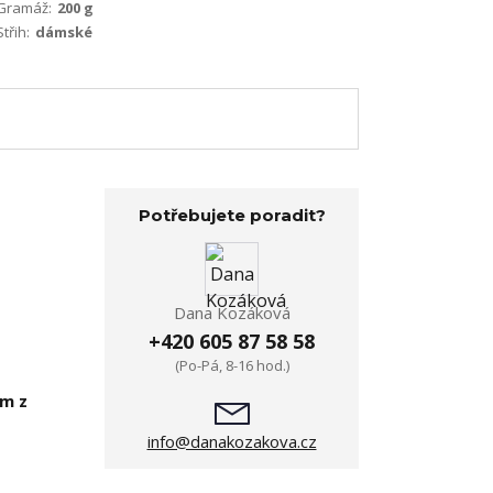
Gramáž:
200 g
Střih:
dámské
Potřebujete poradit?
Dana Kozáková
+420 605 87 58 58
(Po-Pá, 8-16 hod.)
em z
info@danakozakova.cz