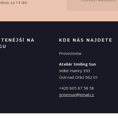
rozesílky newsletteru.
ednou za 14 dní.
ČTENĚJŠÍ NA
KDE NÁS NAJDETE
GU
Provozovna:
Ateliér Smiling Sun
Velké Hamry 393
Ústí nad Orlicí 562 01
+420 605 87 58 58
greensun@email.cz