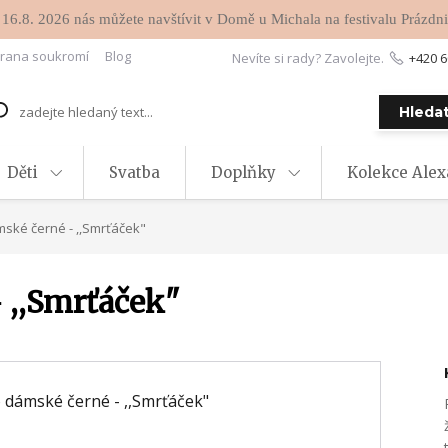
 16.8. 2026 nás můžete navštívit v Domě u Michala na festivalu Prázdni
rana soukromí
Blog
Nevíte si rady? Zavolejte.
+420 6
Hleda
Děti
Svatba
Doplňky
Kolekce Ale
mské černé - ,,Smrťáček"
 ,,Smrťáček"