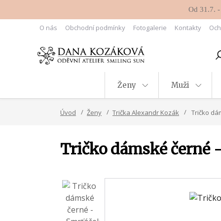
Od 31.7. -
O nás
Obchodní podmínky
Fotogalerie
Kontakty
Och
Ženy
Muži
Úvod
Ženy
Trička Alexandr Kozák
Tričko dá
Tričko dámské černé -