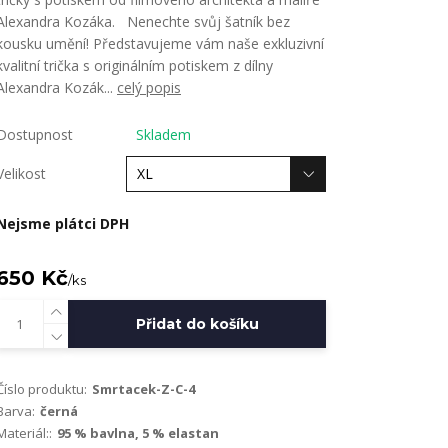
Alexandra Kozáka. Nenechte svůj šatník bez
kousku umění! Představujeme vám naše exkluzivní
kvalitní trička s originálním potiskem z dílny
Alexandra Kozák...
celý popis
Dostupnost
Skladem
Velikost
Nejsme plátci DPH
650 Kč
/
ks
Přidat do košíku
Číslo produktu:
Smrtacek-Z-C-4
Barva:
černá
Materiál::
95 % bavlna, 5 % elastan