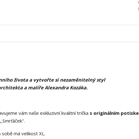
ního života a vytvořte si nezaměnitelný styl
architekta a malíře Alexandra Kozáka.
vujeme vám naše exkluzivní kvalitní trička
s originálním potisk
,Smrťáček".
 sobě má velikost XL.