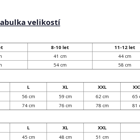
abulka velikostí
et
8-10 let
11-12 let
m
41 cm
44 cm
m
54 cm
58 cm
L
XL
XXL
XX
56 cm
59 cm
62 cm
65
74 cm
76 cm
78 cm
81
L
XL
XXL
45 cm
48 cm
51 cm