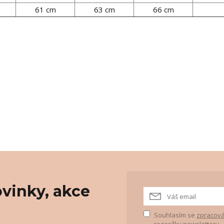
61 cm
63 cm
66 cm
vinky, akce
Souhlasím se
zpracová