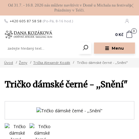
Od 31.7. - 16.8. 2026 nás můžete navštívit v Domě u Michala na festivalu
Prázdniny v Telči.
+420 605 87 58 58
(Po-Pá, 8-16 hod.)
0
0 Kč
Menu
Úvod
Ženy
Trička Alexandr Kozák
Tričko dámské černé - ,,Snění"
Tričko dámské černé - ,,Snění"