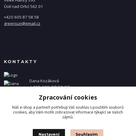
Velké Hamry 393
Ústí nad Orlicí 562 01
+420 605 87 58 58
greensun@email.cz
KONTAKTY
Dana Kozáková
+420 605 87 58 58
(Po-Pá, 8-16 hod.)
Zpracování cookies
info@danakozakova.cz
Náš e-shop a partneři potřebují Váš
souhlas
s použitím souborů
cookies, aby Vám mohli zobrazovat informace týkající se Vašich
zájmů.
Nastavení
Souhlasím