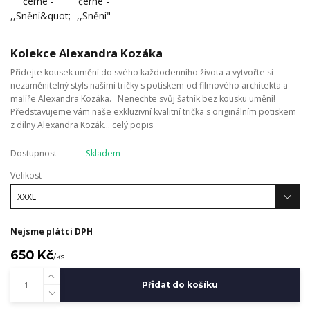
Kolekce Alexandra Kozáka
Přidejte kousek umění do svého každodenního života a vytvořte si
nezaměnitelný styls našimi tričky s potiskem od filmového architekta a
malíře Alexandra Kozáka. Nenechte svůj šatník bez kousku umění!
Představujeme vám naše exkluzivní kvalitní trička s originálním potiskem
z dílny Alexandra Kozák...
celý popis
Dostupnost
Skladem
Velikost
Nejsme plátci DPH
650 Kč
/
ks
Přidat do košíku