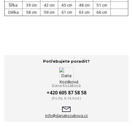
Šířka
39 cm
42 cm
45 cm
48 cm
51 cm
Délka
58 cm
59 cm
61 cm
63 cm
66 cm
Potřebujete poradit?
Dana Kozáková
+420 605 87 58 58
(Po-Pá, 8-16 hod.)
info@danakozakova.cz