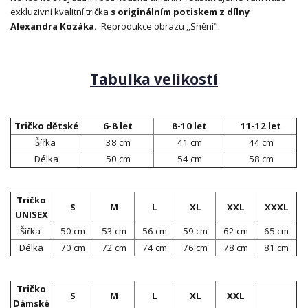
exkluzivní kvalitní trička
s originálním potiskem z dílny
Alexandra Kozáka.
Reprodukce obrazu ,,Snění".
Tabulka velikostí
Tričko dětské
6-8 let
8-10 let
11-12 let
Šířka
38 cm
41 cm
44 cm
Délka
50 cm
54 cm
58 cm
Tričko
S
M
L
XL
XXL
XXXL
UNISEX
Šířka
50 cm
53 cm
56 cm
59 cm
62 cm
65 cm
Délka
70 cm
72 cm
74 cm
76 cm
78 cm
81 cm
Tričko
S
M
L
XL
XXL
Dámské