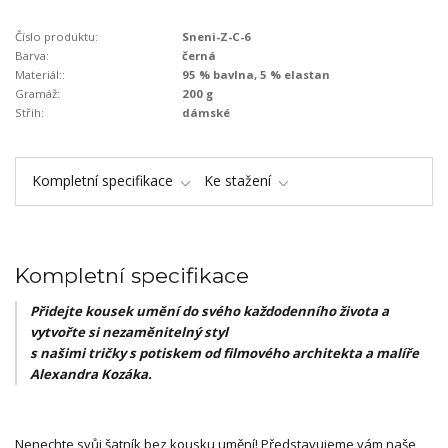
Číslo produktu:
Sneni-Z-C-6
Barva:
černá
Materiál::
95 % bavlna, 5 % elastan
Gramáž:
200 g
Střih:
dámské
Kompletní specifikace
Ke stažení
Kompletní specifikace
Přidejte kousek umění do svého každodenního života a
vytvořte si nezaměnitelný styl
s našimi tričky s potiskem od filmového architekta a malíře
Alexandra Kozáka.
Nenechte svůj šatník bez kousku umění! Představujeme vám naše