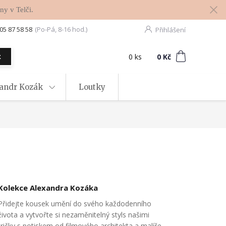
ny v Telči.
05 87 58 58
(Po-Pá, 8-16 hod.)
Přihlášení
0
ks
za
0 Kč
t
xandr Kozák
Loutky
Kolekce Alexandra Kozáka
Přidejte kousek umění do svého každodenního
života a vytvořte si nezaměnitelný styls našimi
tričky s potiskem od filmového architekta a malíře