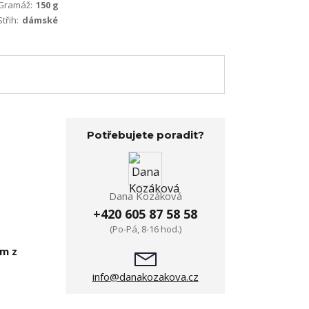
Gramáž:
150 g
Střih:
dámské
Potřebujete poradit?
Dana Kozáková
+420 605 87 58 58
(Po-Pá, 8-16 hod.)
em z
info@danakozakova.cz