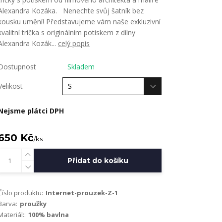
Alexandra Kozáka. Nenechte svůj šatník bez
kousku umění! Představujeme vám naše exkluzivní
kvalitní trička s originálním potiskem z dílny
Alexandra Kozák...
celý popis
Dostupnost
Skladem
Velikost
Nejsme plátci DPH
650 Kč
/
ks
Přidat do košíku
Číslo produktu:
Internet-prouzek-Z-1
Barva:
proužky
Materiál::
100% bavlna