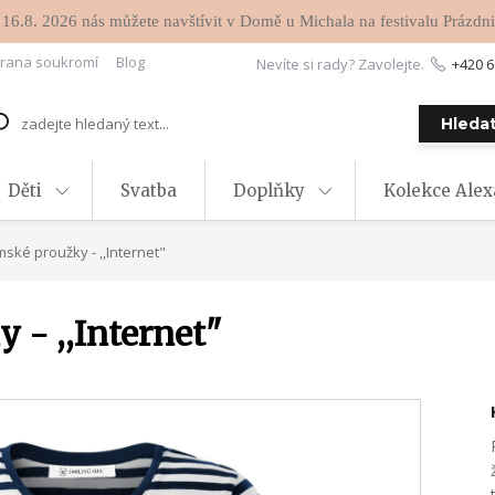
 16.8. 2026 nás můžete navštívit v Domě u Michala na festivalu Prázdni
rana soukromí
Blog
Nevíte si rady? Zavolejte.
+420 6
Hleda
Děti
Svatba
Doplňky
Kolekce Ale
ské proužky - ,,Internet"
 - ,,Internet"