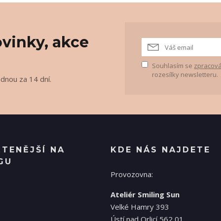
vinky, akce
Souhlasím se
zpracová
rozesílky newsletteru.
ednou za 14 dní.
ČTENĚJŠÍ NA
KDE NÁS NAJDETE
GU
Provozovna:
Ateliér Smiling Sun
Velké Hamry 393
Ústí nad Orlicí 562 01