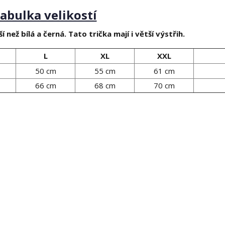
abulka velikostí
í než bílá a černá. Tato trička mají i větší výstřih.
L
XL
XXL
50 cm
55 cm
61 cm
66 cm
68 cm
70 cm