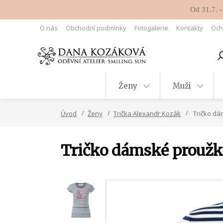
Od 31.7. -
O nás
Obchodní podmínky
Fotogalerie
Kontakty
Och
Ženy
Muži
Úvod
Ženy
Trička Alexandr Kozák
Tričko dám
Tričko dámské proužky