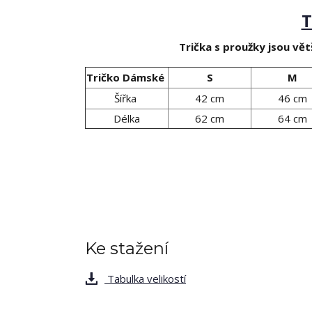
T
Trička s proužky jsou větš
Tričko Dámské
S
M
Šířka
42 cm
46 cm
Délka
62 cm
64 cm
Ke stažení
Tabulka velikostí