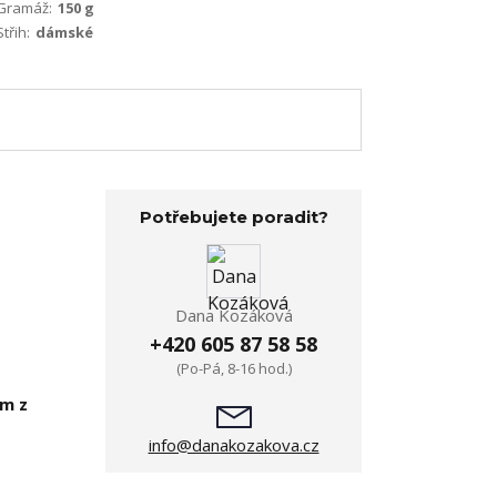
Gramáž:
150 g
Střih:
dámské
Potřebujete poradit?
Dana Kozáková
+420 605 87 58 58
(Po-Pá, 8-16 hod.)
em z
info@danakozakova.cz