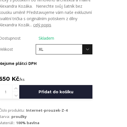
Alexandra Kozáka. Nenechte svůj šatník bez
kousku umění! Představujeme vám naše exkluzivní
kvalitní trička s originálním potiskem z dílny
Alexandra Kozák...
celý popis
Dostupnost
Skladem
Velikost
Nejsme plátci DPH
650 Kč
/
ks
Přidat do košíku
Číslo produktu:
Internet-prouzek-Z-4
Barva:
proužky
Materiál::
100% bavlna