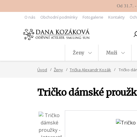
Od 31.7. -
O nás
Obchodní podmínky
Fotogalerie
Kontakty
Och
Ženy
Muži
Úvod
Ženy
Trička Alexandr Kozák
Tričko dám
Tričko dámské proužky