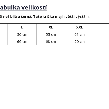
abulka velikostí
í než bílá a černá. Tato trička mají i větší výstřih.
L
XL
XXL
50 cm
55 cm
61 cm
66 cm
68 cm
70 cm