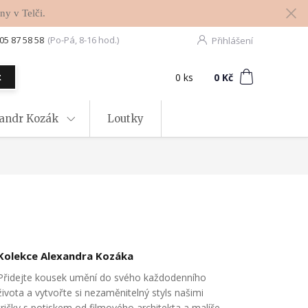
ny v Telči.
05 87 58 58
(Po-Pá, 8-16 hod.)
Přihlášení
0
ks
za
0 Kč
t
xandr Kozák
Loutky
Kolekce Alexandra Kozáka
Přidejte kousek umění do svého každodenního
života a vytvořte si nezaměnitelný styls našimi
tričky s potiskem od filmového architekta a malíře