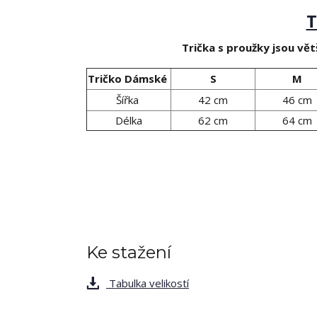
T
Trička s proužky jsou větš
Tričko Dámské
S
M
Šířka
42 cm
46 cm
Délka
62 cm
64 cm
Ke stažení
Tabulka velikostí