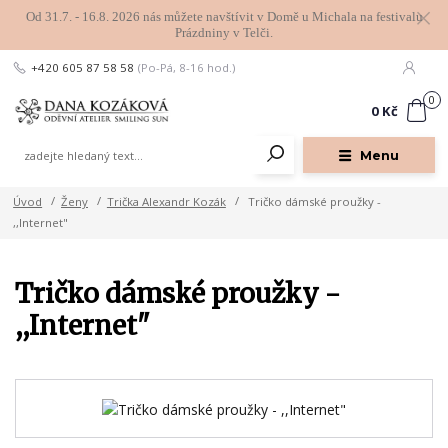
Od 31.7. - 16.8. 2026 nás můžete navštívit v Domě u Michala na festivalu
Prázdniny v Telči.
+420 605 87 58 58
(Po-Pá, 8-16 hod.)
0
0 Kč
Menu
Úvod
Ženy
Trička Alexandr Kozák
Tričko dámské proužky -
,,Internet"
Tričko dámské proužky -
,,Internet"