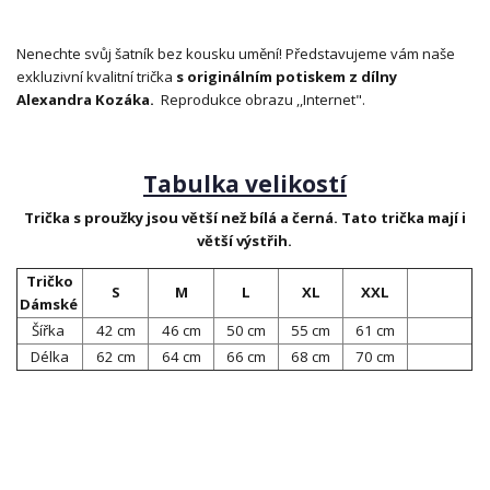
Nenechte svůj šatník bez kousku umění! Představujeme vám naše
exkluzivní kvalitní trička
s originálním potiskem z dílny
Alexandra Kozáka.
Reprodukce obrazu ,,Internet".
Tabulka velikostí
Trička s proužky jsou větší než bílá a černá. Tato trička mají i
větší výstřih.
Tričko
S
M
L
XL
XXL
Dámské
Šířka
42 cm
46 cm
50 cm
55 cm
61 cm
Délka
62 cm
64 cm
66 cm
68 cm
70 cm