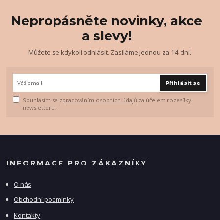
Nepropásněte novinky, akce
a slevy!
Můžete se kdykoli odhlásit. Zasíláme jednou za 14 dní.
Přihlásit se
Souhlasím se
zpracováním osobních údajů
za účelem rozesílky
newsletteru.
INFORMACE PRO ZÁKAZNÍKY
O nás
Obchodní podmínky
Kontakty