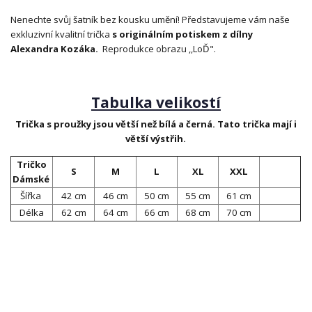
Nenechte svůj šatník bez kousku umění! Představujeme vám naše
exkluzivní kvalitní trička
s originálním potiskem z dílny
Alexandra Kozáka.
Reprodukce obrazu ,,LoĎ".
Tabulka velikostí
Trička s proužky jsou větší než bílá a černá. Tato trička mají i
větší výstřih.
Tričko
S
M
L
XL
XXL
Dámské
Šířka
42 cm
46 cm
50 cm
55 cm
61 cm
Délka
62 cm
64 cm
66 cm
68 cm
70 cm