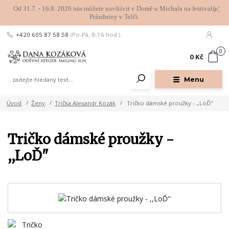
Od 31.7. - 16.8. 2026 nás můžete navštívit v Domě u Michala na festivalu
Prázdniny v Telči.
+420 605 87 58 58
(Po-Pá, 8-16 hod.)
0
0 Kč
Menu
Úvod
Ženy
Trička Alexandr Kozák
Tričko dámské proužky - ,,LoĎ"
Tričko dámské proužky -
,,LoĎ"