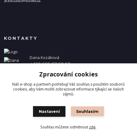
KONTAKTY
Dana Kozáková
+420 605 87 58 58
(Po-Pá, 8-16 hod.)
Zpracování cookies
info@danakozakova.cz
Náš e-shop a partneři potřebují Váš
souhlas
s použitím souborů
cookies, aby Vám mohli zobrazovat informace týkající se Vašich
zájmů.
Nastavení
Souhlasím
Souhlas můžete odmítnout
zde
.
Vytvořeno na
Eshop-rychle.cz