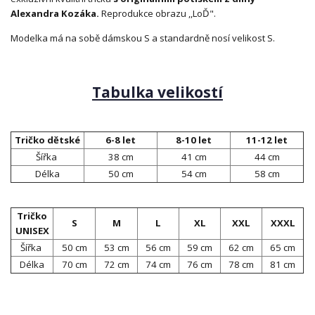
Alexandra Kozáka.
Reprodukce obrazu ,,LoĎ".
Modelka má na sobě dámskou S a standardně nosí velikost S.
Tabulka velikostí
Tričko dětské
6-8 let
8-10 let
11-12 let
Šířka
38 cm
41 cm
44 cm
Délka
50 cm
54 cm
58 cm
Tričko
S
M
L
XL
XXL
XXXL
UNISEX
Šířka
50 cm
53 cm
56 cm
59 cm
62 cm
65 cm
Délka
70 cm
72 cm
74 cm
76 cm
78 cm
81 cm