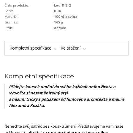
Číslo produktu:
Lod-D-B-2
Barva:
Bílá
Materiál::
100 % bavlna
Gramáž:
165 g
Střih:
dětské
Kompletní specifikace
Ke stažení
Kompletní specifikace
Přidejte kousek umění do svého každodenního života a
vytvořte si nezaměnitelný styl
s našimi tričky s potiskem od filmového architekta a malíře
Alexandra Kozáka.
Nenechte svůj šatník bez kousku umění! Představujeme vám naše
exkluzivní kvalitní trička
s originálním potiskem z dílny