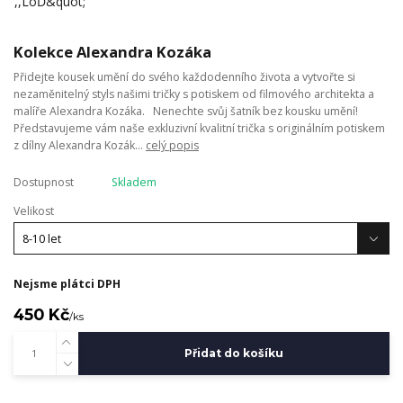
Kolekce Alexandra Kozáka
Přidejte kousek umění do svého každodenního života a vytvořte si
nezaměnitelný styls našimi tričky s potiskem od filmového architekta a
malíře Alexandra Kozáka. Nenechte svůj šatník bez kousku umění!
Představujeme vám naše exkluzivní kvalitní trička s originálním potiskem
z dílny Alexandra Kozák...
celý popis
Dostupnost
Skladem
Velikost
Nejsme plátci DPH
450 Kč
/
ks
Přidat do košíku