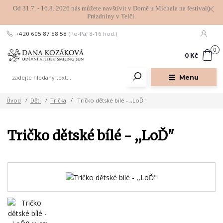
Od 31.7. - 16.8. 2026 nás můžete navštívit v Domě u Michala na festivalu
Prázdniny v Telči.
+420 605 87 58 58
(Po-Pá, 8-16 hod.)
0
0 Kč
Menu
Úvod
Děti
Trička
Tričko dětské bílé - ,,LoĎ"
Tričko dětské bílé - ,,LoĎ"