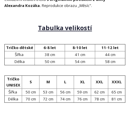
Alexandra Kozáka.
Reprodukce obrazu ,,Měsíc".
Tabulka velikostí
Tričko dětské
6-8 let
8-10 let
11-12 let
Šířka
38 cm
41 cm
44 cm
Délka
50 cm
54 cm
58 cm
Tričko
S
M
L
XL
XXL
XXXL
UNISEX
Šířka
50 cm
53 cm
56 cm
59 cm
62 cm
65 cm
Délka
70 cm
72 cm
74 cm
76 cm
78 cm
81 cm