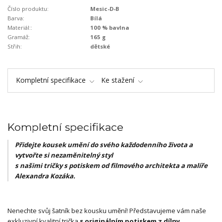
Číslo produktu:
Mesic-D-B
Barva:
Bílá
Materiál::
100 % bavlna
Gramáž:
165 g
Střih:
dětské
Kompletní specifikace
Ke stažení
Kompletní specifikace
Přidejte kousek umění do svého každodenního života a
vytvořte si nezaměnitelný styl
s našimi tričky s potiskem od filmového architekta a malíře
Alexandra Kozáka.
Nenechte svůj šatník bez kousku umění! Představujeme vám naše
exkluzivní kvalitní trička
s originálním potiskem z dílny