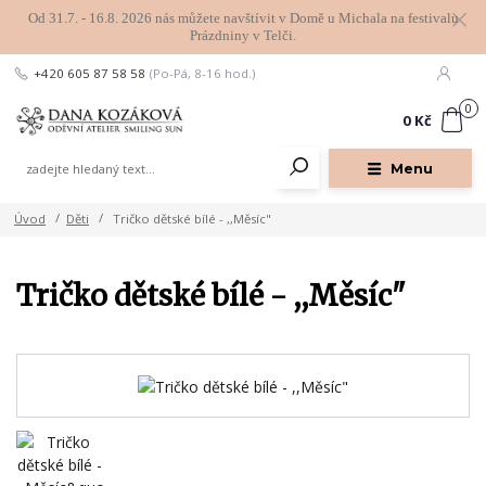
Od 31.7. - 16.8. 2026 nás můžete navštívit v Domě u Michala na festivalu
Prázdniny v Telči.
+420 605 87 58 58
(Po-Pá, 8-16 hod.)
0
0 Kč
Menu
Úvod
Děti
Tričko dětské bílé - ,,Měsíc"
Tričko dětské bílé - ,,Měsíc"