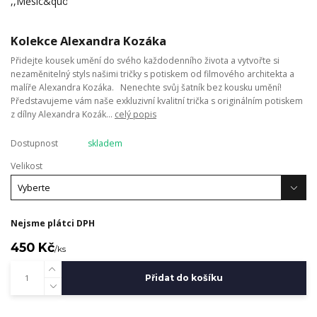
Kolekce Alexandra Kozáka
Přidejte kousek umění do svého každodenního života a vytvořte si
nezaměnitelný styls našimi tričky s potiskem od filmového architekta a
malíře Alexandra Kozáka. Nenechte svůj šatník bez kousku umění!
Představujeme vám naše exkluzivní kvalitní trička s originálním potiskem
z dílny Alexandra Kozák...
celý popis
Dostupnost
skladem
Velikost
Nejsme plátci DPH
450 Kč
/
ks
Přidat do košíku