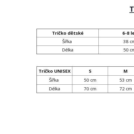
T
Tričko dětské
6-8 l
Šířka
38 c
Délka
50 c
Tričko UNISEX
S
M
Šířka
50 cm
53 cm
Délka
70 cm
72 cm