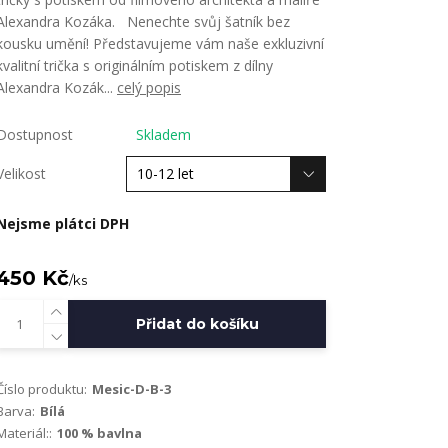
Alexandra Kozáka. Nenechte svůj šatník bez
kousku umění! Představujeme vám naše exkluzivní
kvalitní trička s originálním potiskem z dílny
Alexandra Kozák...
celý popis
Dostupnost
Skladem
Velikost
Nejsme plátci DPH
450 Kč
/
ks
Přidat do košíku
Číslo produktu:
Mesic-D-B-3
Barva:
Bílá
Materiál::
100 % bavlna