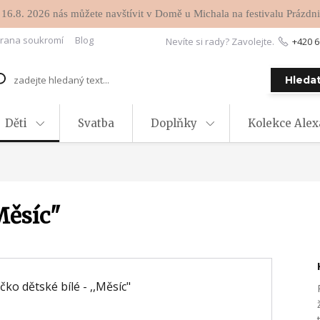
 16.8. 2026 nás můžete navštívit v Domě u Michala na festivalu Prázdni
rana soukromí
Blog
Nevíte si rady? Zavolejte.
+420 6
Hleda
Děti
Svatba
Doplňky
Kolekce Ale
Měsíc"