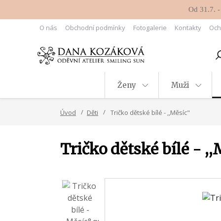
Od 31.7. -
O nás
Obchodní podmínky
Fotogalerie
Kontakty
Och
Ženy
Muži
Úvod
Děti
Tričko dětské bílé - ,,Měsíc"
Tričko dětské bílé - ,,