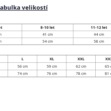
abulka velikostí
et
8-10 let
11-12 let
m
41 cm
44 cm
m
54 cm
58 cm
L
XL
XXL
XX
56 cm
59 cm
62 cm
65
74 cm
76 cm
78 cm
81