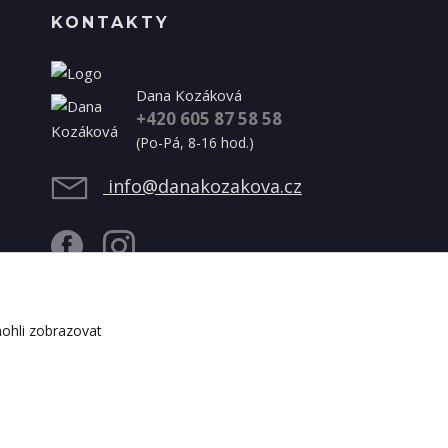
KONTAKTY
Dana Kozáková
+420 605 87 58 58
(Po-Pá, 8-16 hod.)
info@danakozakova.cz
ohli zobrazovat