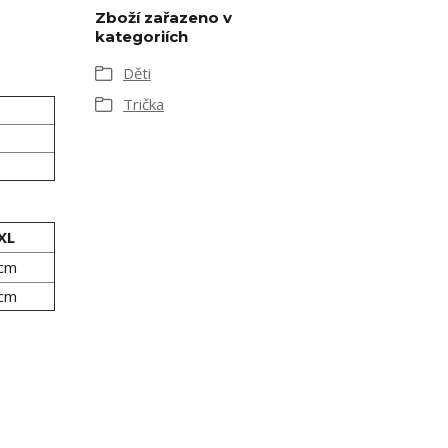
Zboží zařazeno v
kategoriích
Děti
Trička
XL
 cm
 cm