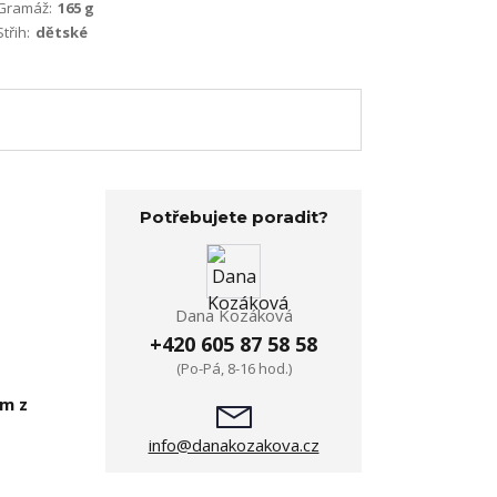
Gramáž:
165 g
Střih:
dětské
Potřebujete poradit?
Dana Kozáková
+420 605 87 58 58
(Po-Pá, 8-16 hod.)
em z
info@danakozakova.cz