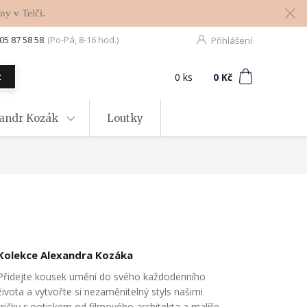
ny v Telči.
05 87 58 58
(Po-Pá, 8-16 hod.)
Přihlášení
0
ks
za
0 Kč
t
xandr Kozák
Loutky
Kolekce Alexandra Kozáka
Přidejte kousek umění do svého každodenního
života a vytvořte si nezaměnitelný styls našimi
tričky s potiskem od filmového architekta a malíře