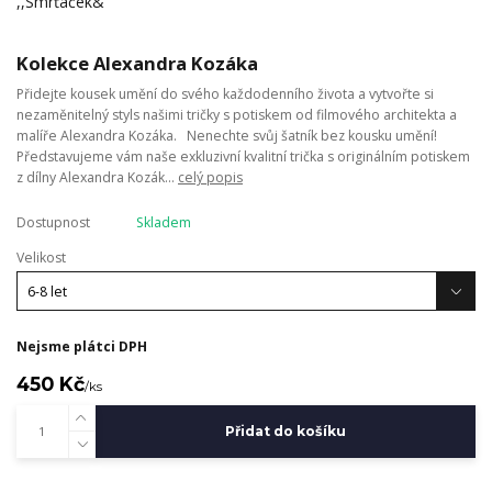
Kolekce Alexandra Kozáka
Přidejte kousek umění do svého každodenního života a vytvořte si
nezaměnitelný styls našimi tričky s potiskem od filmového architekta a
malíře Alexandra Kozáka. Nenechte svůj šatník bez kousku umění!
Představujeme vám naše exkluzivní kvalitní trička s originálním potiskem
z dílny Alexandra Kozák...
celý popis
Dostupnost
Skladem
Velikost
Nejsme plátci DPH
450 Kč
/
ks
Přidat do košíku