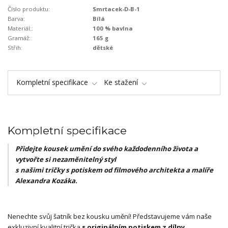
Číslo produktu:
Smrtacek-D-B-1
Barva:
Bílá
Materiál::
100 % bavlna
Gramáž:
165 g
Střih:
dětské
Kompletní specifikace
Ke stažení
Kompletní specifikace
Přidejte kousek umění do svého každodenního života a
vytvořte si nezaměnitelný styl
s našimi tričky s potiskem od filmového architekta a malíře
Alexandra Kozáka.
Nenechte svůj šatník bez kousku umění! Představujeme vám naše
exkluzivní kvalitní trička
s originálním potiskem z dílny