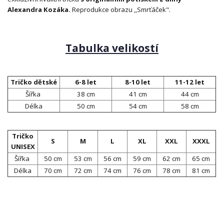
Alexandra Kozáka.
Reprodukce obrazu ,,Smrťáček".
Tabulka velikostí
Tričko dětské
6-8 let
8-10 let
11-12 let
Šířka
38 cm
41 cm
44 cm
Délka
50 cm
54 cm
58 cm
Tričko
S
M
L
XL
XXL
XXXL
UNISEX
Šířka
50 cm
53 cm
56 cm
59 cm
62 cm
65 cm
Délka
70 cm
72 cm
74 cm
76 cm
78 cm
81 cm