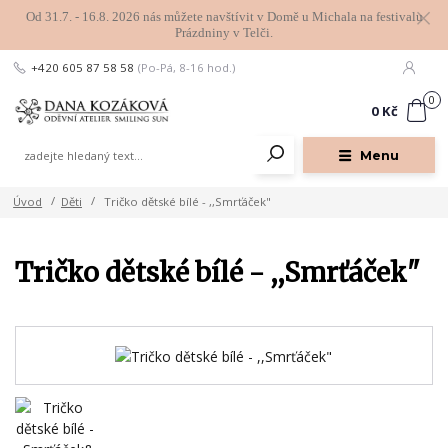
Od 31.7. - 16.8. 2026 nás můžete navštívit v Domě u Michala na festivalu
Prázdniny v Telči.
+420 605 87 58 58
(Po-Pá, 8-16 hod.)
0
0 Kč
Menu
Úvod
Děti
Tričko dětské bílé - ,,Smrťáček"
Tričko dětské bílé - ,,Smrťáček"