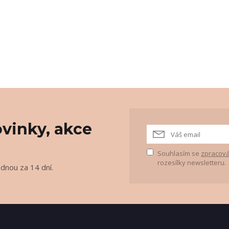
vinky, akce
Souhlasím se
zpracová
rozesílky newsletteru.
ednou za 14 dní.