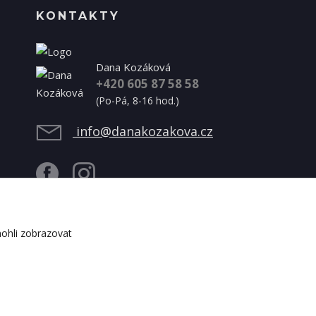
KONTAKTY
Dana Kozáková
+420 605 87 58 58
(Po-Pá, 8-16 hod.)
info@danakozakova.cz
ohli zobrazovat