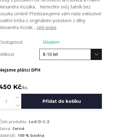
Alexandra Kozáka. Nenechte svůj šatník bez
kousku umění! Představujeme vám naše exkluzivní
kvalitní trička s originálním potiskem z dílny
Alexandra Kozák...
celý popis
Dostupnost
Skladem
Velikost
Nejsme plátci DPH
450 Kč
/
ks
Přidat do košíku
Číslo produktu:
Lod-D-C-2
Barva:
černá
Materiál::
100 % bavlna