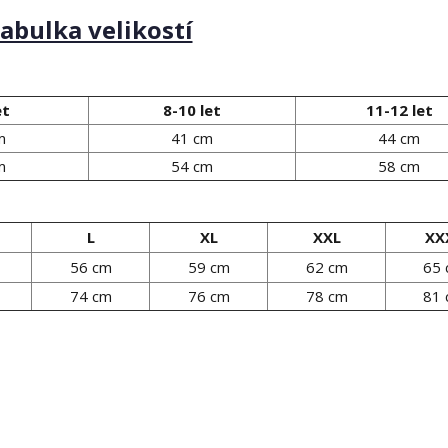
abulka velikostí
et
8-10 let
11-12 let
m
41 cm
44 cm
m
54 cm
58 cm
L
XL
XXL
XX
56 cm
59 cm
62 cm
65
74 cm
76 cm
78 cm
81