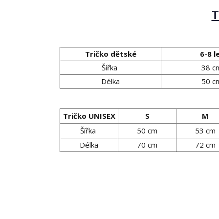
T
Tričko dětské
6-8 l
Šířka
38 c
Délka
50 c
Tričko UNISEX
S
M
Šířka
50 cm
53 cm
Délka
70 cm
72 cm