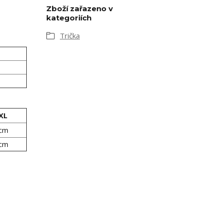
Zboží zařazeno v
kategoriích
Trička
XL
 cm
 cm