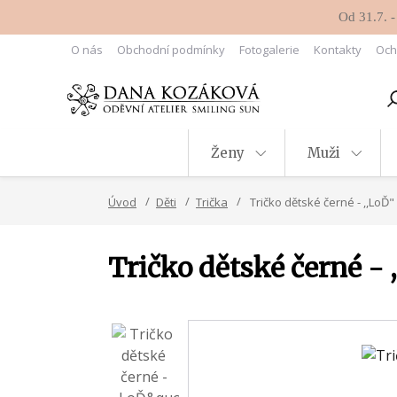
Od 31.7. -
O nás
Obchodní podmínky
Fotogalerie
Kontakty
Och
Ženy
Muži
Úvod
Děti
Trička
Tričko dětské černé - ,,LoĎ"
Tričko dětské černé - 