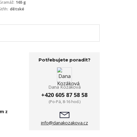
Gramáž:
165 g
Střih:
dětské
Potřebujete poradit?
Dana Kozáková
+420 605 87 58 58
(Po-Pá, 8-16 hod.)
em z
info@danakozakova.cz