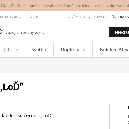
 16.8. 2026 nás můžete navštívit v Domě u Michala na festivalu Prázdni
rana soukromí
Blog
Nevíte si rady? Zavolejte.
+420 6
Hleda
Děti
Svatba
Doplňky
Kolekce Ale
,,LoĎ"