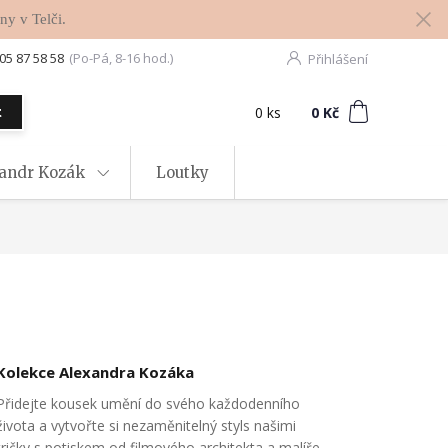
ny v Telči.
05 87 58 58
(Po-Pá, 8-16 hod.)
Přihlášení
0
ks
za
0 Kč
t
xandr Kozák
Loutky
Kolekce Alexandra Kozáka
Přidejte kousek umění do svého každodenního
života a vytvořte si nezaměnitelný styls našimi
tričky s potiskem od filmového architekta a malíře