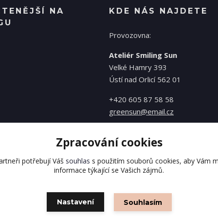
ČTENĚJŠÍ NA
KDE NÁS NAJDETE
GU
Provozovna:
Ateliér Smiling Sun
Velké Hamry 393
Ústí nad Orlicí 562 01
+420 605 87 58 58
greensun@email.cz
Zpracování cookies
rtneři potřebují Váš
souhlas
s použitím souborů cookies, aby Vám m
informace týkající se Vašich zájmů.
Nastavení
Souhlasím
Vytvořeno na
Eshop-rychle.cz