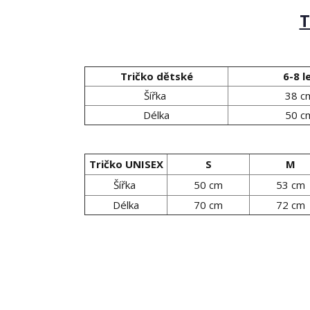
T
Tričko dětské
6-8 l
Šířka
38 c
Délka
50 c
Tričko UNISEX
S
M
Šířka
50 cm
53 cm
Délka
70 cm
72 cm