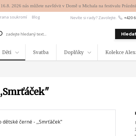
 16.8. 2026 nás můžete navštívit v Domě u Michala na festivalu Prázdni
rana soukromí
Blog
Nevíte si rady? Zavolejte.
+420 6
Hleda
Děti
Svatba
Doplňky
Kolekce Ale
,,Smrťáček"