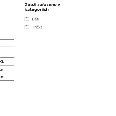
Zboží zařazeno v
kategoriích
Děti
Trička
XL
 cm
 cm