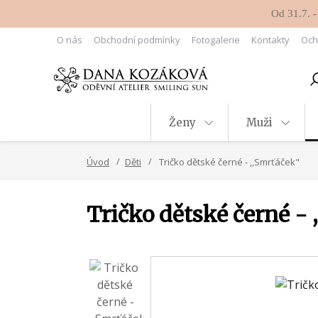
Od 31.7. -
O nás
Obchodní podmínky
Fotogalerie
Kontakty
Och
Ženy
Muži
Úvod
Děti
Tričko dětské černé - ,,Smrťáček"
Tričko dětské černé - 