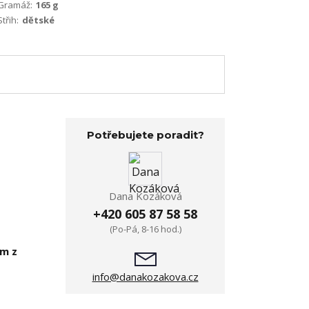
Gramáž:
165 g
Střih:
dětské
Potřebujete poradit?
Dana Kozáková
+420 605 87 58 58
(Po-Pá, 8-16 hod.)
em z
info@danakozakova.cz