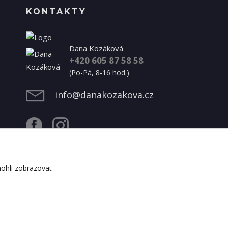
KONTAKTY
Dana Kozáková
+420 605 87 58 58
(Po-Pá, 8-16 hod.)
info@danakozakova.cz
ohli zobrazovat