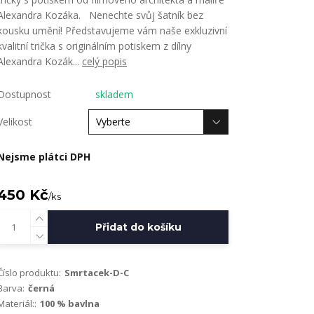
Alexandra Kozáka. Nenechte svůj šatník bez
kousku umění! Představujeme vám naše exkluzivní
kvalitní trička s originálním potiskem z dílny
Alexandra Kozák...
celý popis
Dostupnost
skladem
Velikost
Nejsme plátci DPH
450 Kč
/
ks
Přidat do košíku
Číslo produktu:
Smrtacek-D-C
Barva:
černá
Materiál::
100 % bavlna