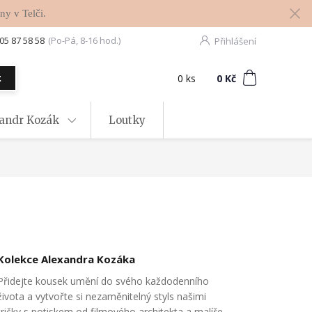
ny v Telči.
05 87 58 58
(Po-Pá, 8-16 hod.)
Přihlášení
0
ks
za
0 Kč
t
xandr Kozák
Loutky
Kolekce Alexandra Kozáka
Přidejte kousek umění do svého každodenního
života a vytvořte si nezaměnitelný styls našimi
tričky s potiskem od filmového architekta a malíře