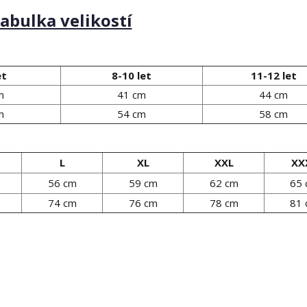
abulka velikostí
et
8-10 let
11-12 let
m
41 cm
44 cm
m
54 cm
58 cm
L
XL
XXL
XX
56 cm
59 cm
62 cm
65
74 cm
76 cm
78 cm
81