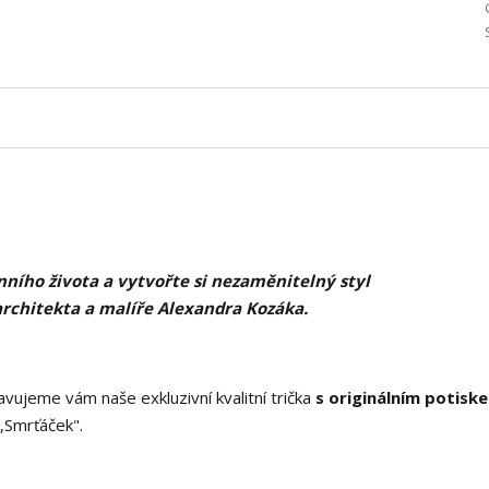
ního života a vytvořte si nezaměnitelný styl
architekta a malíře Alexandra Kozáka.
vujeme vám naše exkluzivní kvalitní trička
s originálním potisk
,Smrťáček".