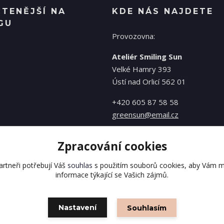
ČTENĚJŠÍ NA
KDE NÁS NAJDETE
GU
Provozovna:
Ateliér Smiling Sun
Velké Hamry 393
Ústí nad Orlicí 562 01
+420 605 87 58 58
greensun@email.cz
Zpracování cookies
rtneři potřebují Váš
souhlas
s použitím souborů cookies, aby Vám m
informace týkající se Vašich zájmů.
Nastavení
Souhlasím
Vytvořeno na
Eshop-rychle.cz