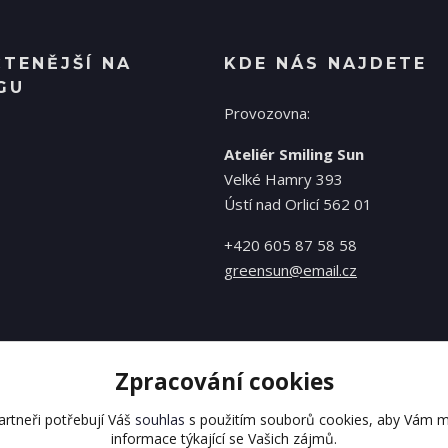
ČTENĚJŠÍ NA
KDE NÁS NAJDETE
GU
Provozovna:
Ateliér Smiling Sun
Velké Hamry 393
Ústí nad Orlicí 562 01
+420 605 87 58 58
greensun@email.cz
Zpracování cookies
rtneři potřebují Váš
souhlas
s použitím souborů cookies, aby Vám m
informace týkající se Vašich zájmů.