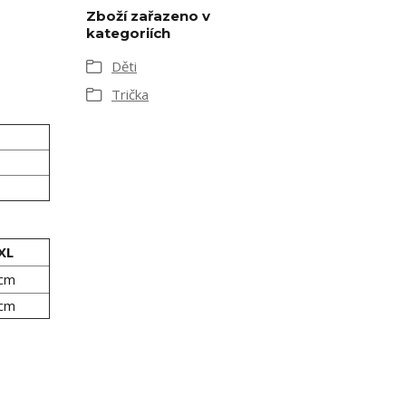
Zboží zařazeno v
kategoriích
Děti
Trička
XL
 cm
 cm