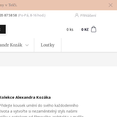
ny v Telči.
05 87 58 58
(Po-Pá, 8-16 hod.)
Přihlášení
0
ks
za
0 Kč
t
xandr Kozák
Loutky
Kolekce Alexandra Kozáka
Přidejte kousek umění do svého každodenního
života a vytvořte si nezaměnitelný styls našimi
tričky s potiskem od filmového architekta a malíře