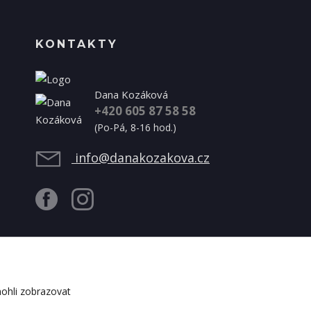
KONTAKTY
Dana Kozáková
+420 605 87 58 58
(Po-Pá, 8-16 hod.)
info@danakozakova.cz
ohli zobrazovat