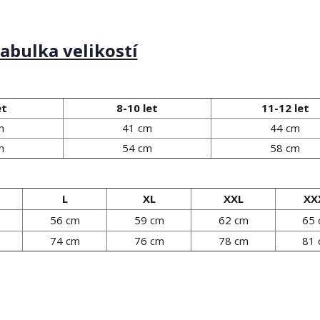
abulka velikostí
et
8-10 let
11-12 let
m
41 cm
44 cm
m
54 cm
58 cm
L
XL
XXL
XX
56 cm
59 cm
62 cm
65
74 cm
76 cm
78 cm
81