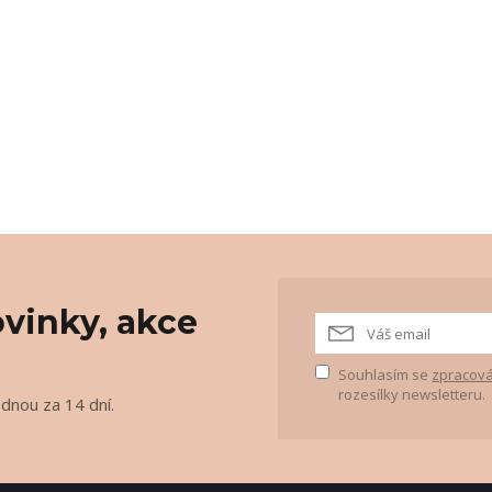
vinky, akce
Souhlasím se
zpracová
rozesílky newsletteru.
ednou za 14 dní.