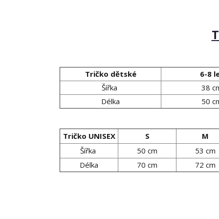
T
Tričko dětské
6-8 l
Šířka
38 c
Délka
50 c
Tričko UNISEX
S
M
Šířka
50 cm
53 cm
Délka
70 cm
72 cm