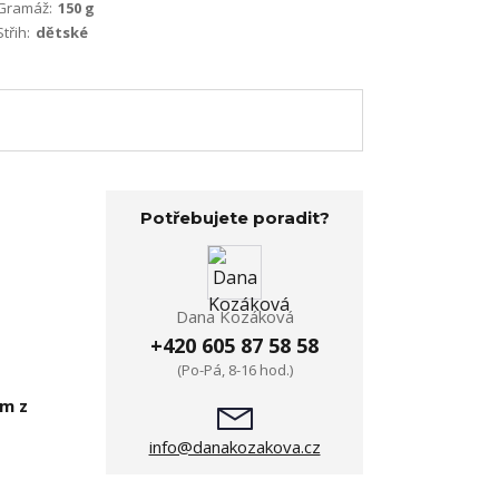
Gramáž:
150 g
Střih:
dětské
Potřebujete poradit?
Dana Kozáková
+420 605 87 58 58
(Po-Pá, 8-16 hod.)
em z
info@danakozakova.cz