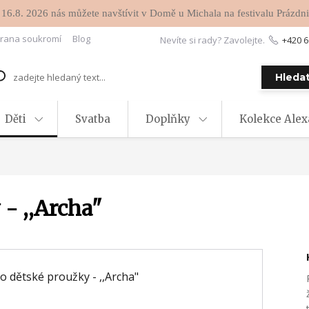
 16.8. 2026 nás můžete navštívit v Domě u Michala na festivalu Prázdni
rana soukromí
Blog
Nevíte si rady? Zavolejte.
+420 6
Hleda
Děti
Svatba
Doplňky
Kolekce Ale
- ,,Archa"