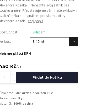
Alexandra Kozáka. Nenechte svůj šatník bez
kousku umění! Představujeme vám naše exkluzivní
kvalitní trička s originálním potiskem z dílny
Alexandra Kozák...
celý popis
Dostupnost
Skladem
Velikost
Nejsme plátci DPH
450 Kč
/
ks
Přidat do košíku
Číslo produktu:
Archa-prouzek-D-2
Barva:
proužky
Materiál::
100% bavlna