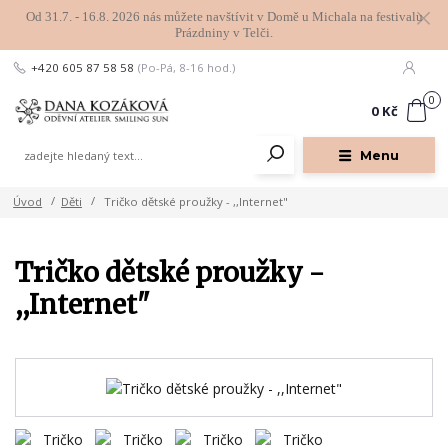
Od 31.7. - 16.8. 2026 nás můžete navštívit v Domě u Michala na festivalu
Prázdniny v Telči.
+420 605 87 58 58
(Po-Pá, 8-16 hod.)
0
0 Kč
Menu
Úvod
Děti
Tričko dětské proužky - ,,Internet"
Tričko dětské proužky -
,,Internet"