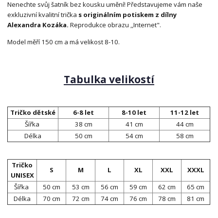
Nenechte svůj šatník bez kousku umění! Představujeme vám naše
exkluzivní kvalitní trička
s originálním potiskem z dílny
Alexandra Kozáka.
Reprodukce obrazu ,,Internet".
Model měří 150 cm a má velikost 8-10.
Tabulka velikostí
Tričko dětské
6-8 let
8-10 let
11-12 let
Šířka
38 cm
41 cm
44 cm
Délka
50 cm
54 cm
58 cm
Tričko
S
M
L
XL
XXL
XXXL
UNISEX
Šířka
50 cm
53 cm
56 cm
59 cm
62 cm
65 cm
Délka
70 cm
72 cm
74 cm
76 cm
78 cm
81 cm