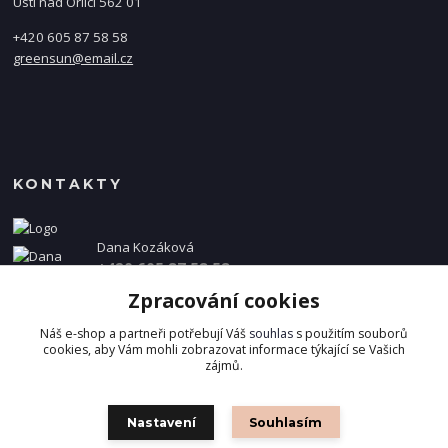
Ústí nad Orlicí 562 01
+420 605 87 58 58
greensun@email.cz
KONTAKTY
Dana Kozáková
+420 605 87 58 58
(Po-Pá, 8-16 hod.)
Zpracování cookies
info@danakozakova.cz
Náš e-shop a partneři potřebují Váš
souhlas
s použitím souborů
cookies, aby Vám mohli zobrazovat informace týkající se Vašich
zájmů.
Nastavení
Souhlasím