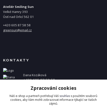
Ateliér Smiling Sun
Velké Hamry 393
Ústí nad Orlicí 562 01
+420 605 87 58 58
greensun@email.cz
KONTAKTY
Dana Kozáková
+420 605 87 58 58
(Po-Pá, 8-16 hod.)
Zpracování cookies
info@danakozakova.cz
Náš e-shop a partneři potřebují Váš
souhlas
s použitím souborů
cookies, aby Vám mohli zobrazovat informace týkající se Vašich
zájmů.