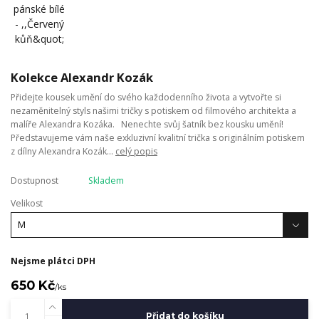
Kolekce Alexandr Kozák
Přidejte kousek umění do svého každodenního života a vytvořte si
nezaměnitelný styls našimi tričky s potiskem od filmového architekta a
malíře Alexandra Kozáka. Nenechte svůj šatník bez kousku umění!
Představujeme vám naše exkluzivní kvalitní trička s originálním potiskem
z dílny Alexandra Kozák...
celý popis
Dostupnost
Skladem
Velikost
Nejsme plátci DPH
650 Kč
/
ks
Přidat do košíku