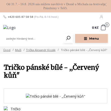
Od 31.7. - 16.8. 2026 nás můžete navštívit v Domě u Michala na festivalu
Prázdniny v Telči.
+420 605 87 58 58
(Po-Pá, 8-16 hod.)
0
0 Kč
Menu
Úvod
Muži
Trička Alexandr Kozák
Tričko pánské bílé - ,,Červený kůň"
Tričko pánské bílé - ,,Červený
kůň"