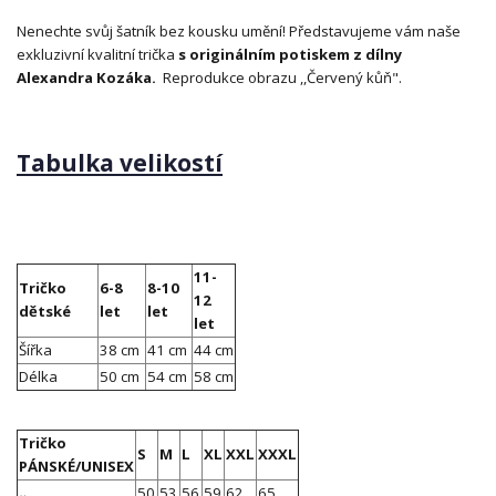
Nenechte svůj šatník bez kousku umění! Představujeme vám naše
exkluzivní kvalitní trička
s originálním potiskem z dílny
Alexandra Kozáka.
Reprodukce obrazu ,,Červený kůň".
Tabulka velikostí
11-
Tričko
6-8
8-10
12
dětské
let
let
let
Šířka
38 cm
41 cm
44 cm
Délka
50 cm
54 cm
58 cm
Tričko
S
M
L
XL
XXL
XXXL
PÁNSKÉ/UNISEX
50
53
56
59
62
65