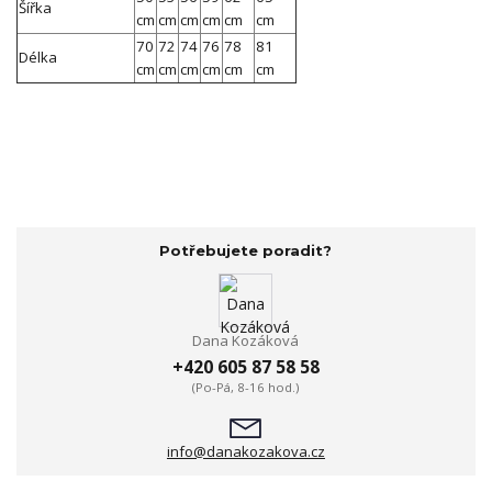
Šířka
cm
cm
cm
cm
cm
cm
70
72
74
76
78
81
Délka
cm
cm
cm
cm
cm
cm
Potřebujete poradit?
Dana Kozáková
+420 605 87 58 58
(Po-Pá, 8-16 hod.)
info@danakozakova.cz