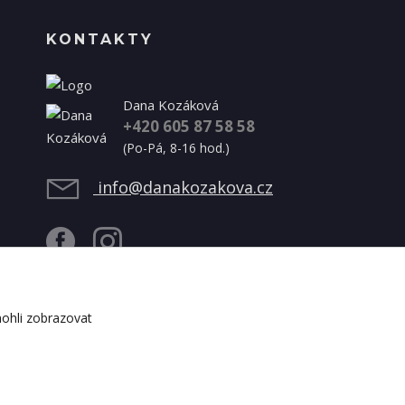
KONTAKTY
Dana Kozáková
+420 605 87 58 58
(Po-Pá, 8-16 hod.)
info@danakozakova.cz
ohli zobrazovat