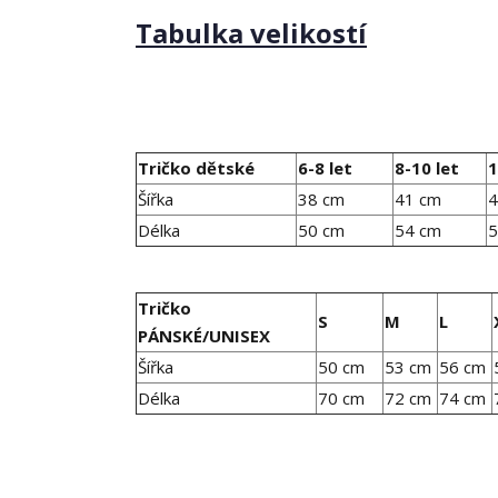
Tabulka velikostí
Tričko dětské
6-8 let
8-10 let
1
Šířka
38 cm
41 cm
4
Délka
50 cm
54 cm
5
Tričko
S
M
L
PÁNSKÉ/UNISEX
Šířka
50 cm
53 cm
56 cm
Délka
70 cm
72 cm
74 cm