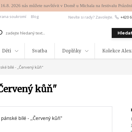
 16.8. 2026 nás můžete navštívit v Domě u Michala na festivalu Prázdni
rana soukromí
Blog
Nevíte si rady? Zavolejte.
+420 6
Hleda
Děti
Svatba
Doplňky
Kolekce Ale
ské bílé - ,,Červený kůň"
,,Červený kůň"