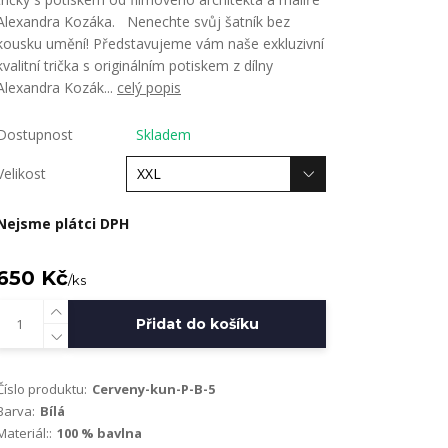
Alexandra Kozáka. Nenechte svůj šatník bez
kousku umění! Představujeme vám naše exkluzivní
kvalitní trička s originálním potiskem z dílny
Alexandra Kozák...
celý popis
Dostupnost
Skladem
Velikost
Nejsme plátci DPH
650 Kč
/
ks
Přidat do košíku
Číslo produktu:
Cerveny-kun-P-B-5
Barva:
Bílá
Materiál::
100 % bavlna