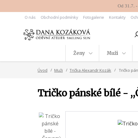
Od 31.7. -
O nás
Obchodní podmínky
Fotogalerie
Kontakty
Och
Ženy
Muži
Úvod
Muži
Trička Alexandr Kozák
Tričko pán
Tričko pánské bílé - 