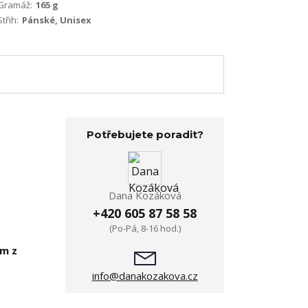
Gramáž:
165 g
Střih:
Pánské, Unisex
Potřebujete poradit?
Dana Kozáková
+420 605 87 58 58
(Po-Pá, 8-16 hod.)
em z
info@danakozakova.cz