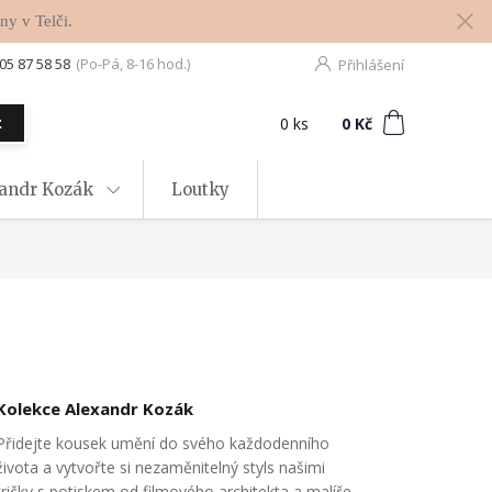
ny v Telči.
05 87 58 58
(Po-Pá, 8-16 hod.)
Přihlášení
0
ks
za
0 Kč
t
xandr Kozák
Loutky
Kolekce Alexandr Kozák
Přidejte kousek umění do svého každodenního
života a vytvořte si nezaměnitelný styls našimi
tričky s potiskem od filmového architekta a malíře