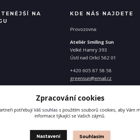
ČTENĚJŠÍ NA
KDE NÁS NAJDETE
GU
Provozovna:
Ateliér Smiling Sun
Velké Hamry 393
Ústí nad Orlicí 562 01
+420 605 87 58 58
greensun@email.cz
Zpracování cookies
rtneři potřebují Váš
souhlas
s použitím souborů cookies, aby Vám m
informace týkající se Vašich zájmů.
Nastavení
Souhlasím