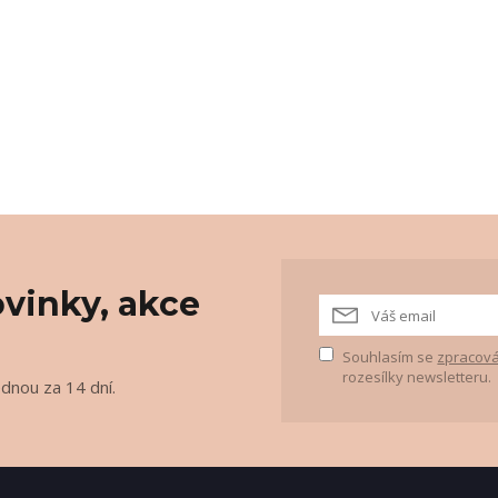
vinky, akce
Souhlasím se
zpracová
rozesílky newsletteru.
ednou za 14 dní.