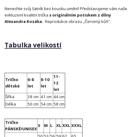
Nenechte svůj šatník bez kousku umění! Představujeme vám naše
exkluzivní kvalitní trička
s originálním potiskem z dílny
Alexandra Kozáka.
Reprodukce obrazu ,,Červený kůň".
Tabulka velikostí
11-
Tričko
6-8
8-10
12
dětské
let
let
let
Šířka
38 cm
41 cm
44 cm
Délka
50 cm
54 cm
58 cm
Tričko
S
M
L
XL
XXL
XXXL
PÁNSKÉ/UNISEX
50
53
56
59
62
65