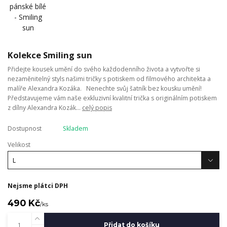
Kolekce Smiling sun
Přidejte kousek umění do svého každodenního života a vytvořte si
nezaměnitelný styls našimi tričky s potiskem od filmového architekta a
malíře Alexandra Kozáka. Nenechte svůj šatník bez kousku umění!
Představujeme vám naše exkluzivní kvalitní trička s originálním potiskem
z dílny Alexandra Kozák...
celý popis
Dostupnost
Skladem
Velikost
Nejsme plátci DPH
490 Kč
/
ks
Přidat do košíku