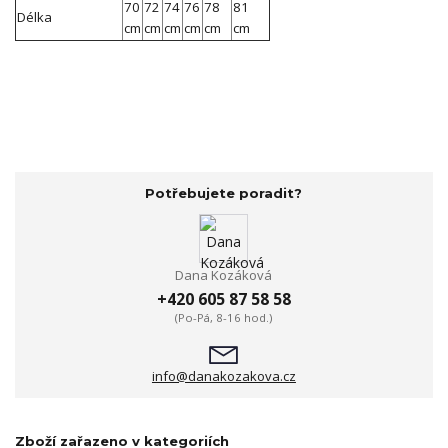
70
72
74
76
78
81
Délka
cm
cm
cm
cm
cm
cm
Potřebujete poradit?
Dana Kozáková
+420 605 87 58 58
(Po-Pá, 8-16 hod.)
info@danakozakova.cz
Zboží zařazeno v kategoriích