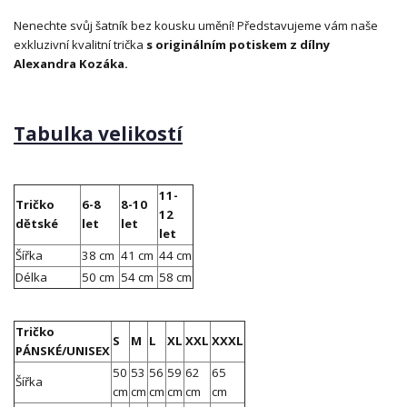
Nenechte svůj šatník bez kousku umění! Představujeme vám naše
exkluzivní kvalitní trička
s originálním potiskem z dílny
Alexandra Kozáka.
Tabulka velikostí
11-
Tričko
6-8
8-10
12
dětské
let
let
let
Šířka
38 cm
41 cm
44 cm
Délka
50 cm
54 cm
58 cm
Tričko
S
M
L
XL
XXL
XXXL
PÁNSKÉ/UNISEX
50
53
56
59
62
65
Šířka
cm
cm
cm
cm
cm
cm