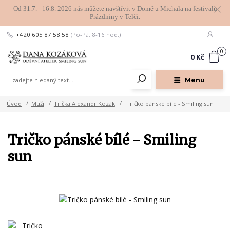
Od 31.7. - 16.8. 2026 nás můžete navštívit v Domě u Michala na festivalu
Prázdniny v Telči.
+420 605 87 58 58
(Po-Pá, 8-16 hod.)
0
0 Kč
Menu
Úvod
Muži
Trička Alexandr Kozák
Tričko pánské bílé - Smiling sun
Tričko pánské bílé - Smiling
sun