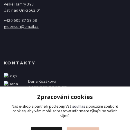
Velké Hamry 393
Ústí nad Orlicí 562 01
+420 605 87 58 58
greensun@email.cz
KONTAKTY
Dana Kozáková
+420 605 87 58 58
(Po-Pá, 8-16 hod.)
Zpracování cookies
info@danakozakova.cz
Náš e-shop a partneři potřebují Váš
souhlas
s použitím souborů
cookies, aby Vám mohli zobrazovat informace týkající se Vašich
zájmů.