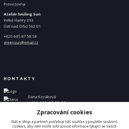
Provozovna:
Ateliér Smiling Sun
Velké Hamry 393
Ústí nad Orlicí 562 01
+420 605 87 58 58
greensun@email.cz
KONTAKTY
Dana Kozáková
+420 605 87 58 58
(Po-Pá, 8-16 hod.)
Zpracování cookies
info@danakozakova.cz
Náš e-shop a partneři potřebují Váš
souhlas
s použitím souborů
cookies, aby Vám mohli zobrazovat informace týkající se Vašich