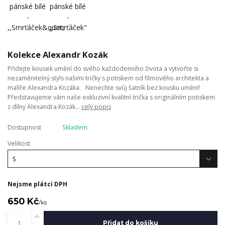
Kolekce Alexandr Kozák
Přidejte kousek umění do svého každodenního života a vytvořte si
nezaměnitelný styls našimi tričky s potiskem od filmového architekta a
malíře Alexandra Kozáka. Nenechte svůj šatník bez kousku umění!
Představujeme vám naše exkluzivní kvalitní trička s originálním potiskem
z dílny Alexandra Kozák...
celý popis
Dostupnost
Skladem
Velikost
Nejsme plátci DPH
650 Kč
/
ks
Přidat do košíku