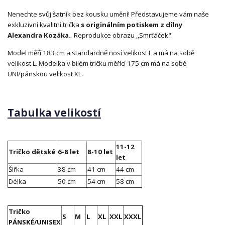
Nenechte svůj šatník bez kousku umění! Představujeme vám naše
exkluzivní kvalitní trička
s originálním potiskem z dílny
Alexandra Kozáka.
Reprodukce obrazu ,,Smrťáček".
Model měří 183 cm a standardně nosí velikost L a má na sobě
velikost L. Modelka v bílém tričku měřící 175 cm má na sobě
UNI/pánskou velikost XL.
Tabulka velikostí
11-12
Tričko dětské
6-8 let
8-10 let
let
Šířka
38 cm
41 cm
44 cm
Délka
50 cm
54 cm
58 cm
Tričko
S
M
L
XL
XXL
XXXL
PÁNSKÉ/UNISEX