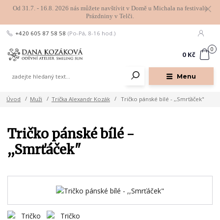
Od 31.7. - 16.8. 2026 nás můžete navštívit v Domě u Michala na festivalu
Prázdniny v Telči.
+420 605 87 58 58
(Po-Pá, 8-16 hod.)
0
0 Kč
Menu
Úvod
Muži
Trička Alexandr Kozák
Tričko pánské bílé - ,,Smrťáček"
Tričko pánské bílé -
,,Smrťáček"