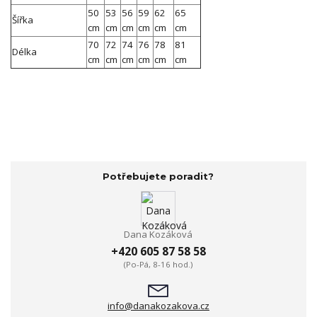
50
53
56
59
62
65
Šířka
cm
cm
cm
cm
cm
cm
70
72
74
76
78
81
Délka
cm
cm
cm
cm
cm
cm
Potřebujete poradit?
Dana Kozáková
+420 605 87 58 58
(Po-Pá, 8-16 hod.)
info@danakozakova.cz