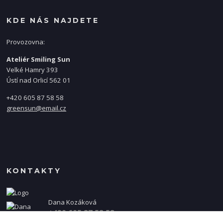
KDE NÁS NAJDETE
Provozovna:
Ateliér Smiling Sun
Velké Hamry 393
Ústí nad Orlicí 562 01
+420 605 87 58 58
greensun@email.cz
KONTAKTY
Dana Kozáková
+420 605 87 58 58
(Po-Pá, 8-16 hod.)