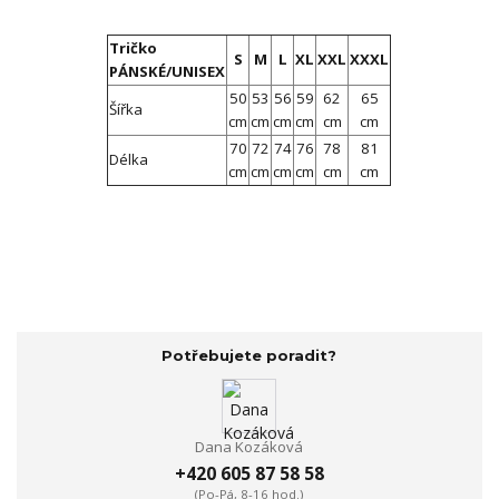
Tričko
S
M
L
XL
XXL
XXXL
PÁNSKÉ/UNISEX
50
53
56
59
62
65
Šířka
cm
cm
cm
cm
cm
cm
70
72
74
76
78
81
Délka
cm
cm
cm
cm
cm
cm
Potřebujete poradit?
Dana Kozáková
+420 605 87 58 58
(Po-Pá, 8-16 hod.)