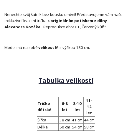
Nenechte svůj šatník bez kousku umění! Představujeme vám naše
exkluzivní kvalitní trička
s originálním potiskem z dílny
Alexandra Kozáka.
Reprodukce obrazu ,,Červený kůň".
Model má na sobě
velikost M
s výškou 180 cm.
Tabulka velikostí
11-
Tričko
6-8
8-10
12
dětské
let
let
let
Šířka
38 cm
41 cm
44 cm
Délka
50 cm
54 cm
58 cm