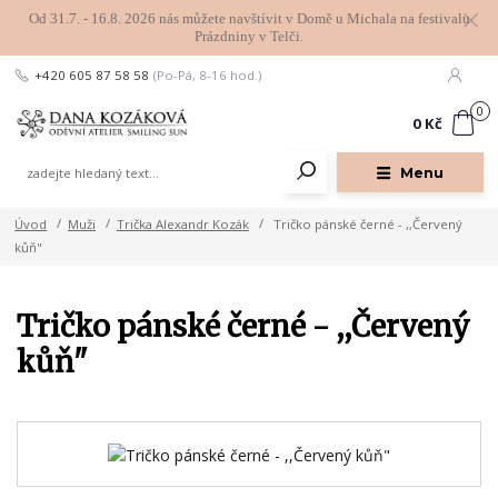
Od 31.7. - 16.8. 2026 nás můžete navštívit v Domě u Michala na festivalu
Prázdniny v Telči.
+420 605 87 58 58
(Po-Pá, 8-16 hod.)
0
0 Kč
Menu
Úvod
Muži
Trička Alexandr Kozák
Tričko pánské černé - ,,Červený
kůň"
Tričko pánské černé - ,,Červený
kůň"