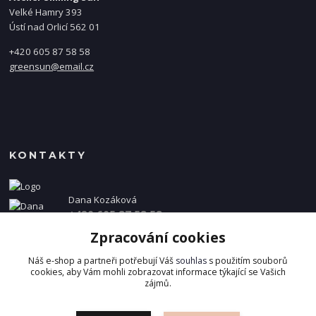
Velké Hamry 393
Ústí nad Orlicí 562 01
+420 605 87 58 58
greensun@email.cz
KONTAKTY
Dana Kozáková
+420 605 87 58 58
(Po-Pá, 8-16 hod.)
Zpracování cookies
info@danakozakova.cz
Náš e-shop a partneři potřebují Váš
souhlas
s použitím souborů
cookies, aby Vám mohli zobrazovat informace týkající se Vašich
zájmů.