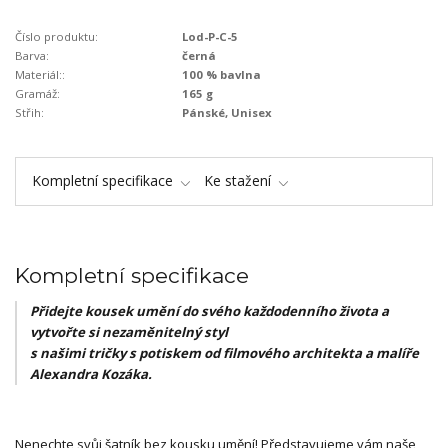
Číslo produktu:
Lod-P-C-5
Barva:
černá
Materiál::
100 % bavlna
Gramáž:
165 g
Střih:
Pánské, Unisex
Kompletní specifikace
Ke stažení
Kompletní specifikace
Přidejte kousek umění do svého každodenního života a
vytvořte si nezaměnitelný styl
s našimi tričky s potiskem od filmového architekta a malíře
Alexandra Kozáka.
Nenechte svůj šatník bez kousku umění! Představujeme vám naše