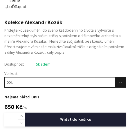
Kolekce Alexandr Kozák
Přidejte kousek umění do svého každodenního života a vytvořte si
nezaměnitelný styls našimi tričky s potiskem od filmového architekta a
malíře Alexandra Kozáka. Nenechte svůj šatník bez kousku umění!
Představujeme vám naše exkluzivní kvalitní trička s originálním potiskem
z dílny Alexandra Kozák...
celý popis
Dostupnost
Skladem
Velikost
Nejsme plátci DPH
650 Kč
/
ks
Přidat do košíku