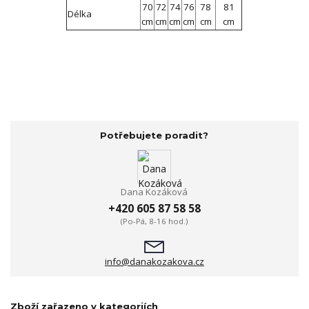
70
72
74
76
78
81
Délka
cm
cm
cm
cm
cm
cm
Potřebujete poradit?
Dana Kozáková
+420 605 87 58 58
(Po-Pá, 8-16 hod.)
info@danakozakova.cz
Zboží zařazeno v kategoriích