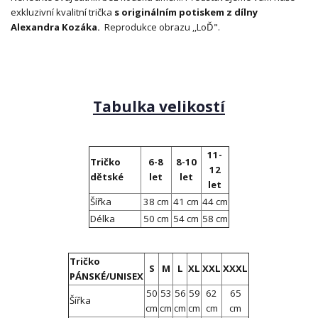
exkluzivní kvalitní trička
s originálním potiskem z dílny
Alexandra Kozáka.
Reprodukce obrazu ,,LoĎ".
Tabulka velikostí
11-
Tričko
6-8
8-10
12
dětské
let
let
let
Šířka
38 cm
41 cm
44 cm
Délka
50 cm
54 cm
58 cm
Tričko
S
M
L
XL
XXL
XXXL
PÁNSKÉ/UNISEX
50
53
56
59
62
65
Šířka
cm
cm
cm
cm
cm
cm