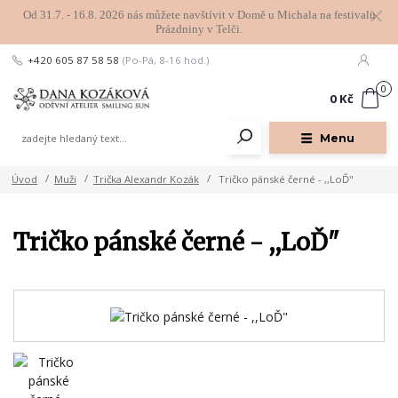
Od 31.7. - 16.8. 2026 nás můžete navštívit v Domě u Michala na festivalu
Prázdniny v Telči.
+420 605 87 58 58
(Po-Pá, 8-16 hod.)
0
0 Kč
Menu
Úvod
Muži
Trička Alexandr Kozák
Tričko pánské černé - ,,LoĎ"
Tričko pánské černé - ,,LoĎ"