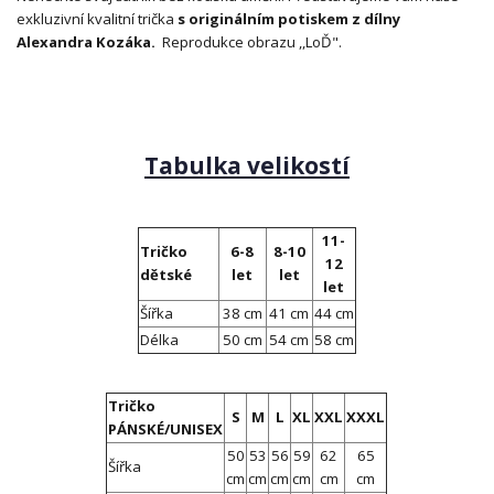
exkluzivní kvalitní trička
s originálním potiskem z dílny
Alexandra Kozáka.
Reprodukce obrazu ,,LoĎ".
Tabulka velikostí
11-
Tričko
6-8
8-10
12
dětské
let
let
let
Šířka
38 cm
41 cm
44 cm
Délka
50 cm
54 cm
58 cm
Tričko
S
M
L
XL
XXL
XXXL
PÁNSKÉ/UNISEX
50
53
56
59
62
65
Šířka
cm
cm
cm
cm
cm
cm