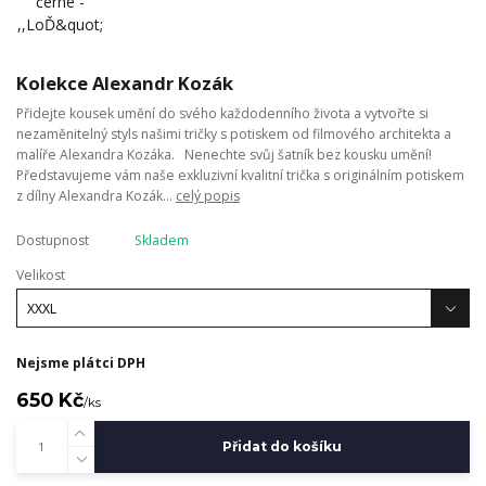
Kolekce Alexandr Kozák
Přidejte kousek umění do svého každodenního života a vytvořte si
nezaměnitelný styls našimi tričky s potiskem od filmového architekta a
malíře Alexandra Kozáka. Nenechte svůj šatník bez kousku umění!
Představujeme vám naše exkluzivní kvalitní trička s originálním potiskem
z dílny Alexandra Kozák...
celý popis
Dostupnost
Skladem
Velikost
Nejsme plátci DPH
650 Kč
/
ks
Přidat do košíku