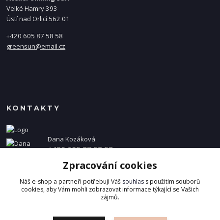
Velké Hamry 393
Ústí nad Orlicí 562 01
+420 605 87 58 58
greensun@email.cz
KONTAKTY
Dana Kozáková
+420 605 87 58 58
(Po-Pá, 8-16 hod.)
Zpracování cookies
info@danakozakova.cz
Náš e-shop a partneři potřebují Váš
souhlas
s použitím souborů
cookies, aby Vám mohli zobrazovat informace týkající se Vašich
zájmů.