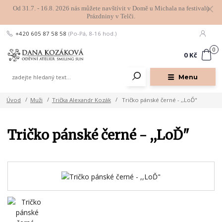
Od 31.7. - 16.8. 2026 nás můžete navštívit v Domě u Michala na festivalu
Prázdniny v Telči.
+420 605 87 58 58
(Po-Pá, 8-16 hod.)
0
0 Kč
Menu
Úvod
Muži
Trička Alexandr Kozák
Tričko pánské černé - ,,LoĎ"
Tričko pánské černé - ,,LoĎ"