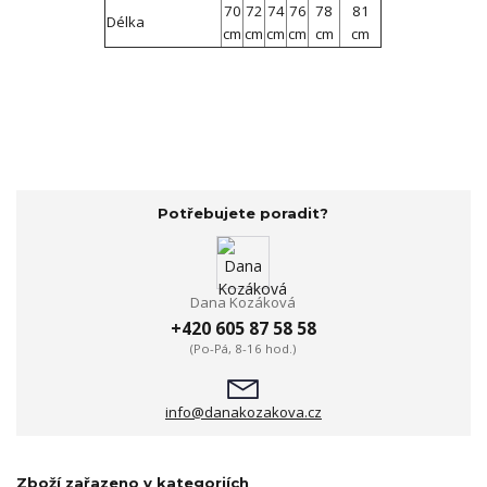
70
72
74
76
78
81
Délka
cm
cm
cm
cm
cm
cm
Potřebujete poradit?
Dana Kozáková
+420 605 87 58 58
(Po-Pá, 8-16 hod.)
info@danakozakova.cz
Zboží zařazeno v kategoriích