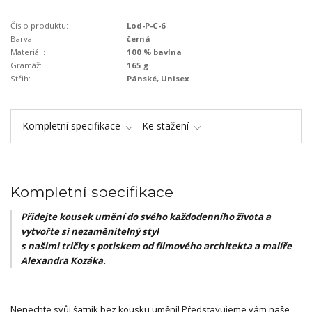
Číslo produktu:
Lod-P-C-6
Barva:
černá
Materiál::
100 % bavlna
Gramáž:
165 g
Střih:
Pánské, Unisex
Kompletní specifikace
Ke stažení
Kompletní specifikace
Přidejte kousek umění do svého každodenního života a
vytvořte si nezaměnitelný styl
s našimi tričky s potiskem od filmového architekta a malíře
Alexandra Kozáka.
Nenechte svůj šatník bez kousku umění! Představujeme vám naše